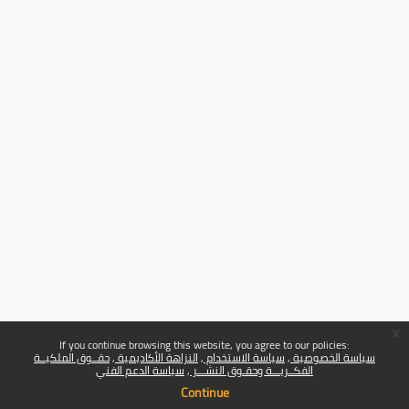
x
If you continue browsing this website, you agree to our policies:
سياسة الخصوصية
سياسة الاستخدام
النزاهة الأكاديمية
حقــوق الملكيــة
الفكــريـــة وحقـوق النشـــر
سياسة الدعم الفني
Continue