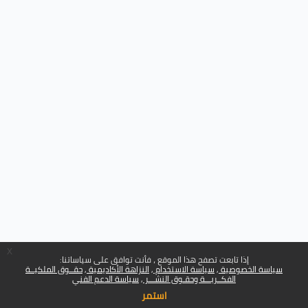
x
إذا تابعت تصفح هذا الموقع ، فأنت توافق على سياساتنا:
سياسة الخصوصية
سياسة الاستخدام
النزاهة الأكاديمية
حقــوق الملكيــة
الفكــريـــة وحقـوق النشـــر
سياسة الدعم الفني
استمر