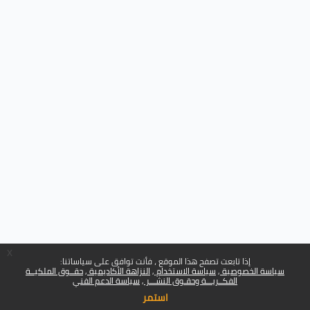
x
إذا تابعت تصفح هذا الموقع ، فأنت توافق على سياساتنا:
سياسة الخصوصية
سياسة الاستخدام
النزاهة الأكاديمية
حقــوق الملكيــة
الفكــريـــة وحقـوق النشـــر
سياسة الدعم الفني
استمر