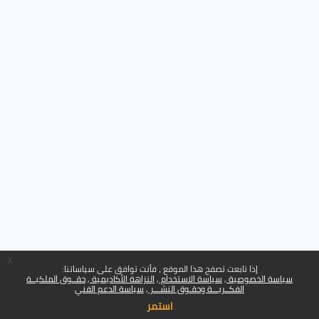
x
إذا تابعت تصفح هذا الموقع ، فأنت توافق على سياساتنا:
سياسة الخصوصية
سياسة الاستخدام
النزاهة الأكاديمية
حقــوق الملكيــة
الفكــريـــة وحقـوق النشـــر
سياسة الدعم الفني
استمر