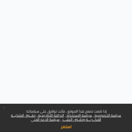
x
إذا تابعت تصفح هذا الموقع ، فأنت توافق على سياساتنا:
سياسة الخصوصية
سياسة الاستخدام
النزاهة الأكاديمية
حقــوق الملكيــة
الفكــريـــة وحقـوق النشـــر
سياسة الدعم الفني
استمر