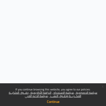
x
If you continue browsing this website, you agree to our policies:
سياسة الخصوصية
سياسة الاستخدام
النزاهة الأكاديمية
حقــوق الملكيــة
الفكــريـــة وحقـوق النشـــر
سياسة الدعم الفني
Continue