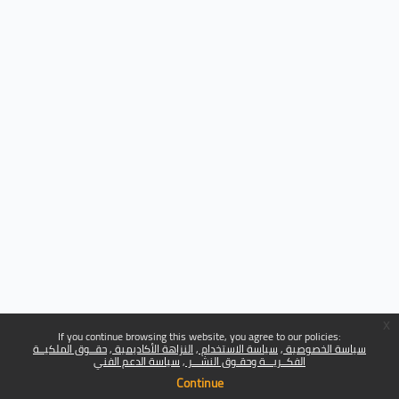
x
If you continue browsing this website, you agree to our policies:
سياسة الخصوصية
سياسة الاستخدام
النزاهة الأكاديمية
حقــوق الملكيــة
الفكــريـــة وحقـوق النشـــر
سياسة الدعم الفني
Continue