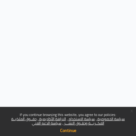
x
If you continue browsing this website, you agree to our policies:
سياسة الخصوصية
سياسة الاستخدام
النزاهة الأكاديمية
حقــوق الملكيــة
الفكــريـــة وحقـوق النشـــر
سياسة الدعم الفني
Continue