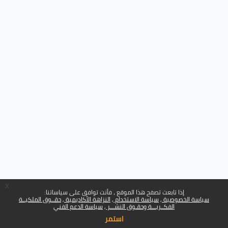
x
إذا تابعت تصفح هذا الموقع ، فأنت توافق على سياساتنا:
سياسة الخصوصية
سياسة الاستخدام
النزاهة الأكاديمية
حقــوق الملكيــة
الفكــريـــة وحقـوق النشـــر
سياسة الدعم الفني
استمر