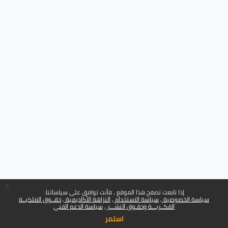
x
إذا تابعت تصفح هذا الموقع ، فأنت توافق على سياساتنا:
سياسة الخصوصية
سياسة الاستخدام
النزاهة الأكاديمية
حقــوق الملكيــة
الفكــريـــة وحقـوق النشـــر
سياسة الدعم الفني
استمر