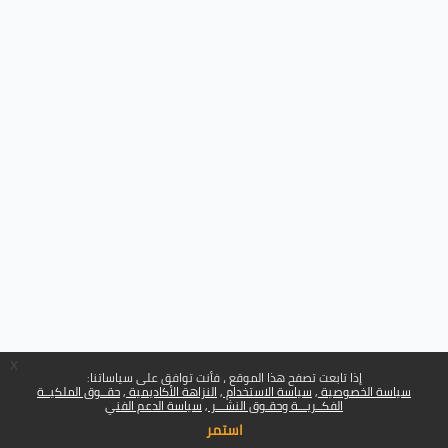
x
إذا تابعت تصفح هذا الموقع ، فأنت توافق على سياساتنا:
سياسة الخصوصية
سياسة الاستخدام
النزاهة الأكاديمية
حقــوق الملكيــة
الفكــريـــة وحقـوق النشـــر
سياسة الدعم الفني
استمر