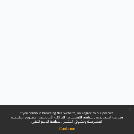
x
If you continue browsing this website, you agree to our policies:
سياسة الخصوصية
سياسة الاستخدام
النزاهة الأكاديمية
حقــوق الملكيــة
الفكــريـــة وحقـوق النشـــر
سياسة الدعم الفني
Continue