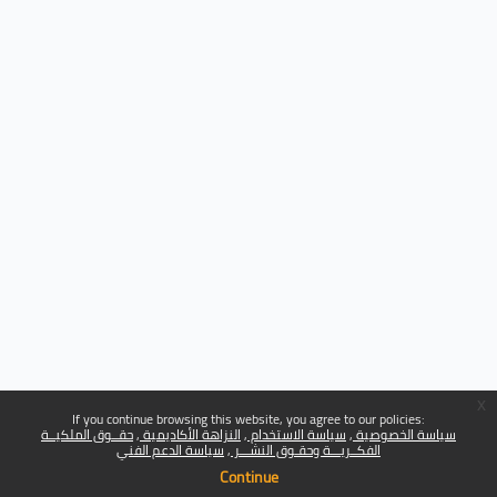
x
If you continue browsing this website, you agree to our policies:
سياسة الخصوصية
سياسة الاستخدام
النزاهة الأكاديمية
حقــوق الملكيــة
الفكــريـــة وحقـوق النشـــر
سياسة الدعم الفني
Continue