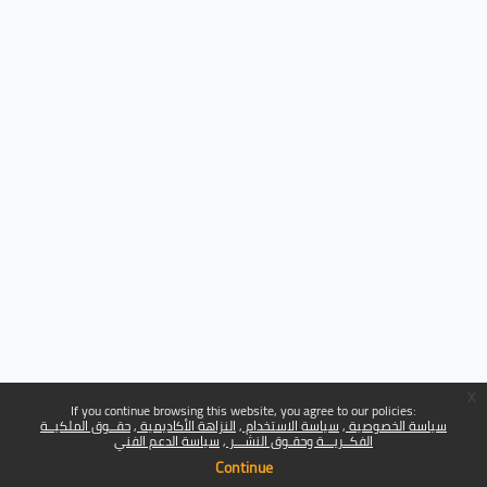
x
If you continue browsing this website, you agree to our policies:
سياسة الخصوصية
سياسة الاستخدام
النزاهة الأكاديمية
حقــوق الملكيــة
الفكــريـــة وحقـوق النشـــر
سياسة الدعم الفني
Continue