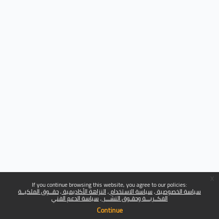
x
If you continue browsing this website, you agree to our policies:
سياسة الخصوصية
سياسة الاستخدام
النزاهة الأكاديمية
حقــوق الملكيــة
الفكــريـــة وحقـوق النشـــر
سياسة الدعم الفني
Continue