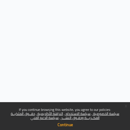
x
If you continue browsing this website, you agree to our policies:
سياسة الخصوصية
سياسة الاستخدام
النزاهة الأكاديمية
حقــوق الملكيــة
الفكــريـــة وحقـوق النشـــر
سياسة الدعم الفني
Continue