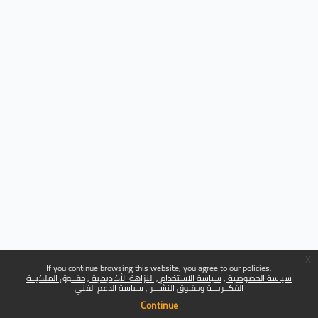
x
If you continue browsing this website, you agree to our policies:
سياسة الخصوصية
سياسة الاستخدام
النزاهة الأكاديمية
حقــوق الملكيــة
الفكــريـــة وحقـوق النشـــر
سياسة الدعم الفني
Continue