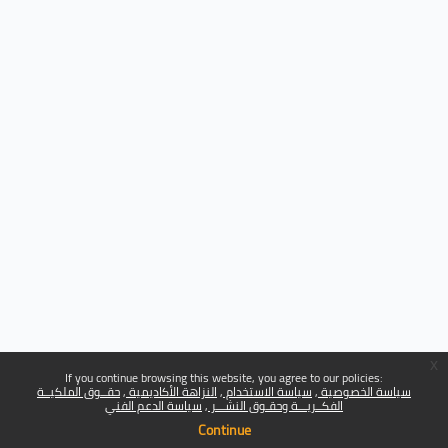
x
If you continue browsing this website, you agree to our policies:
سياسة الخصوصية
سياسة الاستخدام
النزاهة الأكاديمية
حقــوق الملكيــة
الفكــريـــة وحقـوق النشـــر
سياسة الدعم الفني
Continue