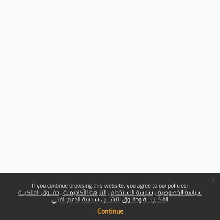
x
If you continue browsing this website, you agree to our policies:
سياسة الخصوصية
سياسة الاستخدام
النزاهة الأكاديمية
حقــوق الملكيــة
الفكــريـــة وحقـوق النشـــر
سياسة الدعم الفني
Continue