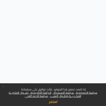
x
إذا تابعت تصفح هذا الموقع ، فأنت توافق على سياساتنا:
سياسة الخصوصية
سياسة الاستخدام
النزاهة الأكاديمية
حقــوق الملكيــة
الفكــريـــة وحقـوق النشـــر
سياسة الدعم الفني
استمر