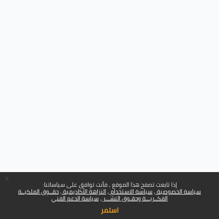
x
إذا تابعت تصفح هذا الموقع ، فأنت توافق على سياساتنا:
سياسة الخصوصية
سياسة الاستخدام
النزاهة الأكاديمية
حقــوق الملكيــة
الفكــريـــة وحقـوق النشـــر
سياسة الدعم الفني
استمر