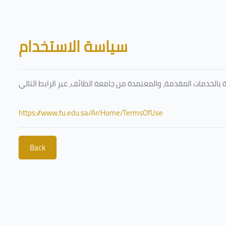
Skip to main content
Blocks
سياسة الاستخدام
https://www.tu.edu.sa/Ar/Home/TermsOfUse
Back