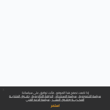
x
إذا تابعت تصفح هذا الموقع ، فأنت توافق على سياساتنا:
سياسة الخصوصية
سياسة الاستخدام
النزاهة الأكاديمية
حقــوق الملكيــة
الفكــريـــة وحقـوق النشـــر
سياسة الدعم الفني
استمر