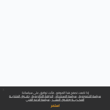
x
إذا تابعت تصفح هذا الموقع ، فأنت توافق على سياساتنا:
سياسة الخصوصية
سياسة الاستخدام
النزاهة الأكاديمية
حقــوق الملكيــة
الفكــريـــة وحقـوق النشـــر
سياسة الدعم الفني
استمر