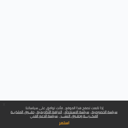
x
إذا تابعت تصفح هذا الموقع ، فأنت توافق على سياساتنا:
سياسة الخصوصية
سياسة الاستخدام
النزاهة الأكاديمية
حقــوق الملكيــة
الفكــريـــة وحقـوق النشـــر
سياسة الدعم الفني
استمر