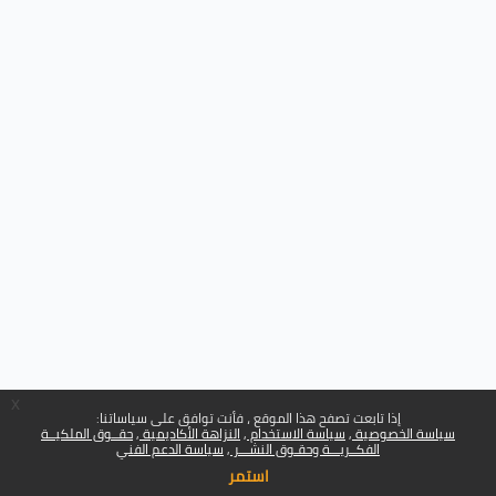
x
إذا تابعت تصفح هذا الموقع ، فأنت توافق على سياساتنا:
سياسة الخصوصية
سياسة الاستخدام
النزاهة الأكاديمية
حقــوق الملكيــة
الفكــريـــة وحقـوق النشـــر
سياسة الدعم الفني
استمر