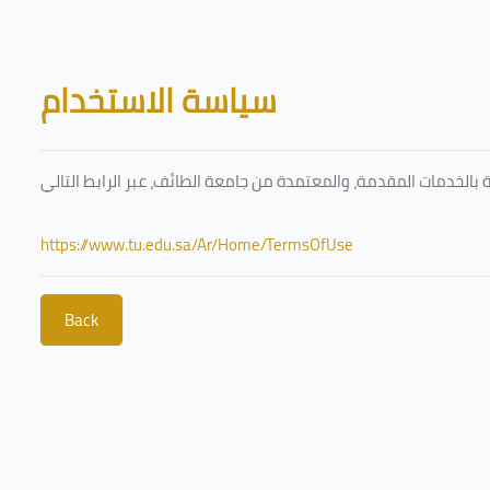
Skip to main content
Blocks
سياسة الاستخدام
https://www.tu.edu.sa/Ar/Home/TermsOfUse
Back