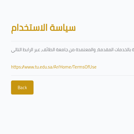
Skip to main content
Blocks
سياسة الاستخدام
https://www.tu.edu.sa/Ar/Home/TermsOfUse
Back