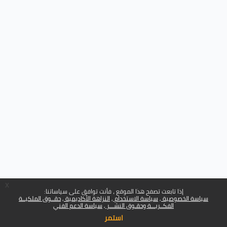
x
إذا تابعت تصفح هذا الموقع ، فأنت توافق على سياساتنا:
سياسة الخصوصية
سياسة الاستخدام
النزاهة الأكاديمية
حقــوق الملكيــة
الفكــريـــة وحقـوق النشـــر
سياسة الدعم الفني
استمر