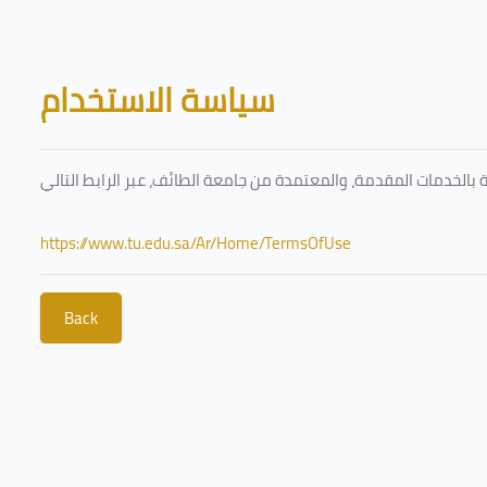
Skip to main content
Blocks
سياسة الاستخدام
https://www.tu.edu.sa/Ar/Home/TermsOfUse
Back