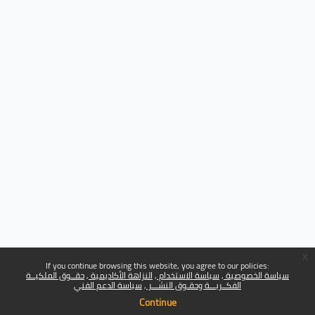
x
If you continue browsing this website, you agree to our policies:
سياسة الخصوصية
سياسة الاستخدام
النزاهة الأكاديمية
حقــوق الملكيــة
الفكــريـــة وحقـوق النشـــر
سياسة الدعم الفني
Continue