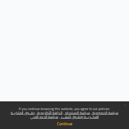
x
If you continue browsing this website, you agree to our policies:
سياسة الخصوصية
سياسة الاستخدام
النزاهة الأكاديمية
حقــوق الملكيــة
الفكــريـــة وحقـوق النشـــر
سياسة الدعم الفني
Continue