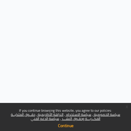
x
If you continue browsing this website, you agree to our policies:
سياسة الخصوصية
سياسة الاستخدام
النزاهة الأكاديمية
حقــوق الملكيــة
الفكــريـــة وحقـوق النشـــر
سياسة الدعم الفني
Continue