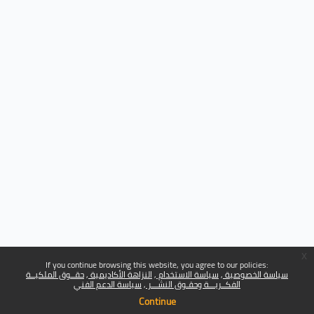
x
If you continue browsing this website, you agree to our policies:
سياسة الخصوصية
سياسة الاستخدام
النزاهة الأكاديمية
حقــوق الملكيــة
الفكــريـــة وحقـوق النشـــر
سياسة الدعم الفني
Continue