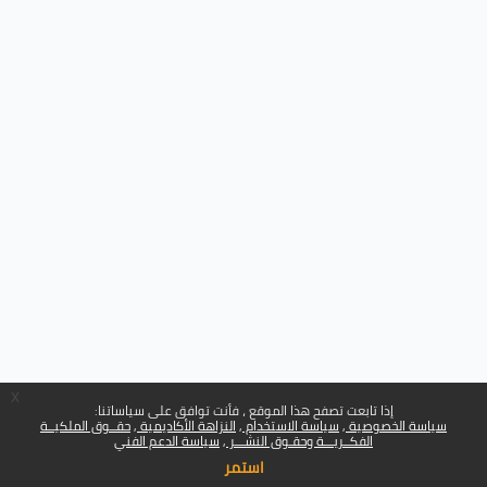
x
إذا تابعت تصفح هذا الموقع ، فأنت توافق على سياساتنا:
سياسة الخصوصية
سياسة الاستخدام
النزاهة الأكاديمية
حقــوق الملكيــة
الفكــريـــة وحقـوق النشـــر
سياسة الدعم الفني
استمر