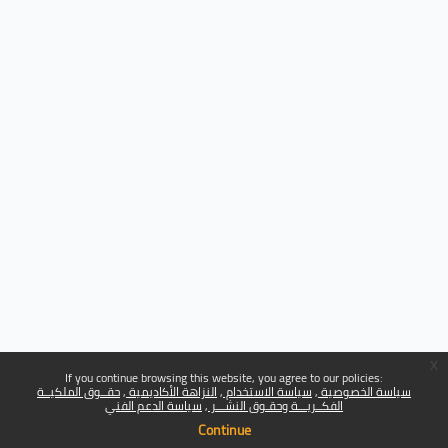
x
If you continue browsing this website, you agree to our policies:
سياسة الخصوصية
سياسة الاستخدام
النزاهة الأكاديمية
حقــوق الملكيــة
الفكــريـــة وحقـوق النشـــر
سياسة الدعم الفني
Continue