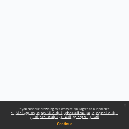
x
If you continue browsing this website, you agree to our policies:
سياسة الخصوصية
سياسة الاستخدام
النزاهة الأكاديمية
حقــوق الملكيــة
الفكــريـــة وحقـوق النشـــر
سياسة الدعم الفني
Continue