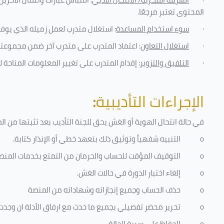
المحتوى تعتبر مرجعًا
.
·
سوء استخدام المساعدة
: استغلال متدرب لعمل زميله الذي يوفر
·
استغلال التعاون
: اعتماد المتدرب على متدرب آخر ضمن مجموعته 
·
التلفيق والتزوير
: إقدام المتدرب على تغيير المعلومات المتاحة ل
الإجراءات التأديبية
:
في حالة انتحال الهوية أو الغش يحق للجنة التأديب بعد تثبتها من المخا
o
التنبيه شفهياً وتوثيق ذلك بتعهد خطي أو الإنذار كتابة.
o
التوقيف المؤقت للحساب والحرمان من التمتع بخدمات المنص
o
إلغاء اختبار الدورة في حالات الغش.
o
حذف الحساب وجميع إنجازاته وشهاداته من المنصة
o
تحرير محضر تفصيلي بجميع ما حدث مع ارفاق الأدلة ان وجدت
o
الحفاظ على سرية الحالة.