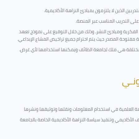
ربين الذين لا يلتزمون بمبادئ النزاهة الأكاديمية.
لى التدريب المناسب عبر المنصة.
 الفكرية ومبادئ النشر. وذلك من خلال التوقيع على نموذج تعهد
ية مفتوحة المصدر حيث يتم احترام جميع تراخيص المشاع الإبداعي.
ية مختلفة هي ملك لجامعة الطائف ويمكنها استخدامها لأي غرض
.
ونـي
قامة العلمية في استخدام المعلومات ونقلها وتوثيقها ونشرها
رف الأكاديمي وتنفيذ سياسة النزاهة الأكاديمية الخاصة بالجامعة