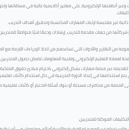
 وعبر أنظمتها الإلكترونية، على معايير أكاديمية عالية في مساقاتها وتت
كليفات.
 ذاتية غير مقتبسة لإثبات المهارات المكتسبة وتحقيق أهداف التدريب.
ركائها من جهات مقدمة للتدريب، إرشادات ودعمًا فنيًا متواصلاً للمتدربين
ة من التقارير والأدوات التي تساعدهم من اتخاذ الإجراءات اللازمة مع المتد
 لعمادة التعليم الإلكتروني وتقنية المعلومات لضمان حصول المتدربين ع
ية لتقديمه عبر منصة مهارات بشكل إلكتروني باحترام مبادئ حقوق الملكية
تي يتم استخدامها في إعداد الدورة التدريبية في حال استخدام كائنات تعليم
على المنصة من محاضرات مسجلة أو بنوك أسئلة الاختبار أو كائنات تعليم
لتكليفات
الموكلة للمتدربين
.
ين، والاستخدام غير المصرح له الفكرية والأدبية أو لأي معلومات في أي ت