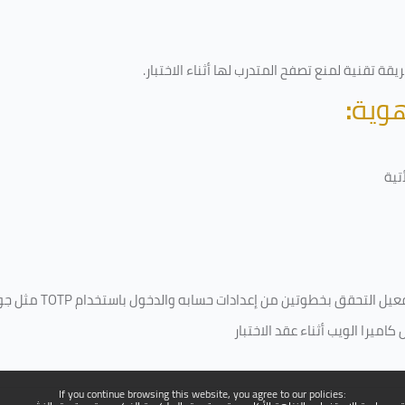
قة تقنية لمنع تصفح المتدرب لها أثناء الاختبار.
هوية
:
تية
فعيل التحقق بخطوتين من إعدادات حسابه والدخول باستخدام
TOTP
مثل جو
ميرا الويب أثناء عقد الاختبار
If you continue browsing this website, you agree to our policies: