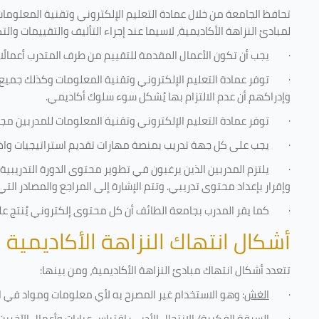
تحافظ الجامعة من خلال عمادة التعليم الإلكتروني وتقنية المعلومات
لمبادئ النزاهة الأكاديمية، لاسيما عند إجراء التأليف والتقييمات والت
·
يجب أن تكون الأعمال المقدمة للتقييم من طرف المتدرب أعمالًا
·
توفر عمادة التعليم الإلكتروني وتقنية المعلومات وكذلك جميع ش
وإدراكهم أن عدم الالتزام بها يُشكل سوء سلوك أكاديمي.
·
توفر عمادة التعليم الإلكتروني وتقنية المعلومات للمدربين مجموع
·
يجب على كل جهة تدريب بمنصة مهارات تقديم استراتيجيات واضحة
·
يلتزم المدربين الذين يرغبون في تطوير محتوى الدورة التدريب
وإقرار بإعداد محتوى تدريبي. وتتم الإشارة إلى المراجع والمصادر ال
·
كما يقر المدرب بجامعة الطائف أن كل محتوى إلكتروني يُنتج 
أشكال انتهاك النزاهة الأكاديمية
تتعدد أشكال انتهاك مبادئ النزاهة الأكاديمية، ومن بينها
:
·
الغش
: وهو الاستخدام غير المصرح به لأي معلومات ومواد في ا
·
السرقة الفكرية/ الانتحال الأدبي
: اقتباس عبارات وأعمال الآخر