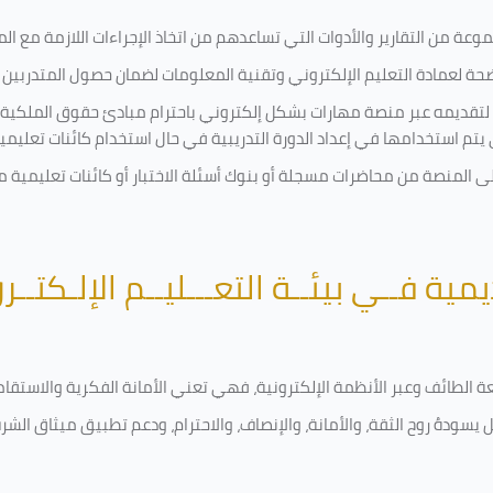
ة من التقارير والأدوات التي تساعدهم من اتخاذ الإجراءات اللازمة مع المتد
 لعمادة التعليم الإلكتروني وتقنية المعلومات لضمان حصول المتدربين ع
ية لتقديمه عبر منصة مهارات بشكل إلكتروني باحترام مبادئ حقوق الملكية
تي يتم استخدامها في إعداد الدورة التدريبية في حال استخدام كائنات تعليم
على المنصة من محاضرات مسجلة أو بنوك أسئلة الاختبار أو كائنات تعليم
يمية فــي بيئــة التعـــليــم الإلـكتــر
امعة الطائف وعبر الأنظمة الإلكترونية، فهي تعني الأمانة الفكرية والاست
 يسودهُ روح الثقة، والأمانة، والإنصاف، والاحترام، ودعم تطبيق ميثاق الش