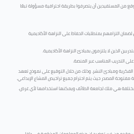
وقع من المستفيدين أن يتصرفوا بطريقة احترافية مسؤولة تبعًا
 لضمان التزامهم بمتطلبات الحفاظ على النزاهة الأكاديمية
ربين الذين لا يلتزمون بمبادئ النزاهة الأكاديمية.
لى التدريب المناسب عبر المنصة.
 الفكرية ومبادئ النشر. وذلك من خلال التوقيع على نموذج تعهد
ية مفتوحة المصدر حيث يتم احترام جميع تراخيص المشاع الإبداعي.
ية مختلفة هي ملك لجامعة الطائف ويمكنها استخدامها لأي غرض
.
كليف مقدم من غير توضيح ان هذه المعلومات المذكورة في داخل