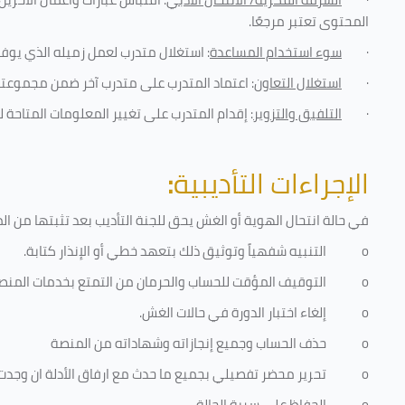
المحتوى تعتبر مرجعًا
.
·
سوء استخدام المساعدة
: استغلال متدرب لعمل زميله الذي يوفر
·
استغلال التعاون
: اعتماد المتدرب على متدرب آخر ضمن مجموعته 
·
التلفيق والتزوير
: إقدام المتدرب على تغيير المعلومات المتاحة ل
الإجراءات التأديبية
:
في حالة انتحال الهوية أو الغش يحق للجنة التأديب بعد تثبتها من المخا
o
التنبيه شفهياً وتوثيق ذلك بتعهد خطي أو الإنذار كتابة.
o
التوقيف المؤقت للحساب والحرمان من التمتع بخدمات المنص
o
إلغاء اختبار الدورة في حالات الغش.
o
حذف الحساب وجميع إنجازاته وشهاداته من المنصة
o
تحرير محضر تفصيلي بجميع ما حدث مع ارفاق الأدلة ان وجدت
o
الحفاظ على سرية الحالة.