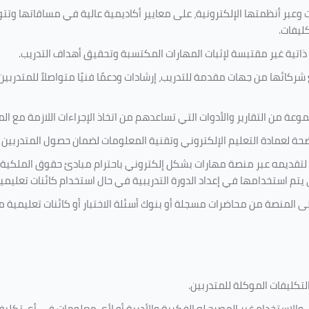
 وعبر أنظمتها الإلكترونية، على معايير أكاديمية عالية في مساقاتها وتت
كليفات.
 ذاتية غير مقتبسة لإثبات المهارات المكتسبة وتحقيق أهداف التدريب.
ركائها من جهات مقدمة للتدريب، إرشادات ودعمًا فنيًا متواصلاً للمتدربين
ة من التقارير والأدوات التي تساعدهم من اتخاذ الإجراءات اللازمة مع المتد
 لعمادة التعليم الإلكتروني وتقنية المعلومات لضمان حصول المتدربين ع
ية لتقديمه عبر منصة مهارات بشكل إلكتروني باحترام مبادئ حقوق الملكية
تي يتم استخدامها في إعداد الدورة التدريبية في حال استخدام كائنات تعليم
على المنصة من محاضرات مسجلة أو بنوك أسئلة الاختبار أو كائنات تعليم
لتكليفات
الموكلة للمتدربين
.
ين، والاستخدام غير المصرح له الفكرية والأدبية أو لأي معلومات في أي ت