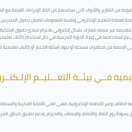
ة من التقارير والأدوات التي تساعدهم من اتخاذ الإجراءات اللازمة مع المتد
 لعمادة التعليم الإلكتروني وتقنية المعلومات لضمان حصول المتدربين ع
ية لتقديمه عبر منصة مهارات بشكل إلكتروني باحترام مبادئ حقوق الملكية
تي يتم استخدامها في إعداد الدورة التدريبية في حال استخدام كائنات تعليم
على المنصة من محاضرات مسجلة أو بنوك أسئلة الاختبار أو كائنات تعليم
يمية فــي بيئــة التعـــليــم الإلـكتــر
امعة الطائف وعبر الأنظمة الإلكترونية، فهي تعني الأمانة الفكرية والاست
 يسودهُ روح الثقة، والأمانة، والإنصاف، والاحترام، ودعم تطبيق ميثاق الش