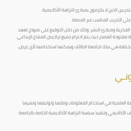
ربين الذين لا يلتزمون بمبادئ النزاهة الأكاديمية.
لى التدريب المناسب عبر المنصة.
 الفكرية ومبادئ النشر. وذلك من خلال التوقيع على نموذج تعهد
ية مفتوحة المصدر حيث يتم احترام جميع تراخيص المشاع الإبداعي.
ية مختلفة هي ملك لجامعة الطائف ويمكنها استخدامها لأي غرض
.
ونـي
قامة العلمية في استخدام المعلومات ونقلها وتوثيقها ونشرها
رف الأكاديمي وتنفيذ سياسة النزاهة الأكاديمية الخاصة بالجامعة