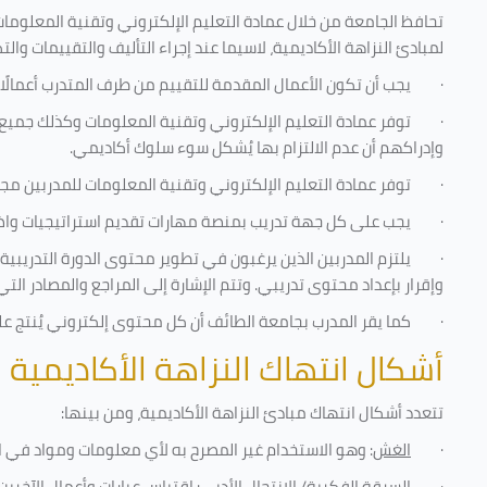
تحافظ الجامعة من خلال عمادة التعليم الإلكتروني وتقنية المعلومات
لمبادئ النزاهة الأكاديمية، لاسيما عند إجراء التأليف والتقييمات والت
·
يجب أن تكون الأعمال المقدمة للتقييم من طرف المتدرب أعمالًا
·
توفر عمادة التعليم الإلكتروني وتقنية المعلومات وكذلك جميع ش
وإدراكهم أن عدم الالتزام بها يُشكل سوء سلوك أكاديمي.
·
توفر عمادة التعليم الإلكتروني وتقنية المعلومات للمدربين مجموع
·
يجب على كل جهة تدريب بمنصة مهارات تقديم استراتيجيات واضحة
·
يلتزم المدربين الذين يرغبون في تطوير محتوى الدورة التدريب
وإقرار بإعداد محتوى تدريبي. وتتم الإشارة إلى المراجع والمصادر ال
·
كما يقر المدرب بجامعة الطائف أن كل محتوى إلكتروني يُنتج 
أشكال انتهاك النزاهة الأكاديمية
تتعدد أشكال انتهاك مبادئ النزاهة الأكاديمية، ومن بينها
:
·
الغش
: وهو الاستخدام غير المصرح به لأي معلومات ومواد في ا
·
السرقة الفكرية/ الانتحال الأدبي
: اقتباس عبارات وأعمال الآخر