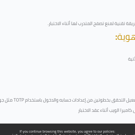
قة تقنية لمنع تصفح المتدرب لها أثناء الاختبار.
هوية
:
تية
فعيل التحقق بخطوتين من إعدادات حسابه والدخول باستخدام
TOTP
مثل جو
ميرا الويب أثناء عقد الاختبار
If you continue browsing this website, you agree to our policies: