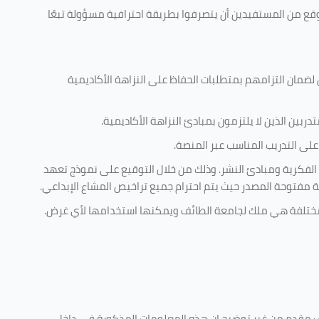
وقع من المستفيدين أن يتصرفوا بطريقة احترافية مسؤولة تبعًا
 لضمان التزامهم بمتطلبات الحفاظ على النزاهة الأكاديمية
ربين الذين لا يلتزمون بمبادئ النزاهة الأكاديمية.
لى التدريب المناسب عبر المنصة.
 الفكرية ومبادئ النشر. وذلك من خلال التوقيع على نموذج تعهد
ية مفتوحة المصدر حيث يتم احترام جميع تراخيص المشاع الإبداعي.
ية مختلفة هي ملك لجامعة الطائف ويمكنها استخدامها لأي غرض
.
كليف مقدم من غير توضيح ان هذه المعلومات المذكورة في داخل