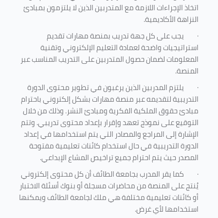
اتخاذ الإجراءات اللازمة مع المتدربين الذين لا يلتزمون بمبادئ
النزاهة الأكاديمية.
·
يجب على كل جهة تدريب بمنصة مهارات تقديم
استراتيجيات واضحة لعمادة التعليم الإلكتروني وتقنية
المعلومات لضمان حصول المتدربين على التدريب المناسب عبر
المنصة.
·
يلتزم المدربين الذين يرغبون في تطوير محتوى الدورة
التدريبية لتقديمه عبر منصة مهارات بشكل إلكتروني باحترام
مبادئ حقوق الملكية الفكرية ومبادئ النشر. وذلك من خلال
التوقيع على نموذج تعهد وإقرار بإعداد محتوى تدريبي. وتتم
الإشارة إلى المراجع والمصادر التي يتم استخدامها في إعداد
الدورة التدريبية في حال استخدام كائنات تعليمية مفتوحة
المصدر حيث يتم احترام جميع تراخيص المشاع الإبداعي.
·
كما يقر المدرب بجامعة الطائف أن كل محتوى إلكتروني
يُنتج على المنصة من محاضرات مسجلة أو بنوك أسئلة الاختبار
أو كائنات تعليمية مختلفة هي ملك لجامعة الطائف ويمكنها
استخدامها لأي غرض
.