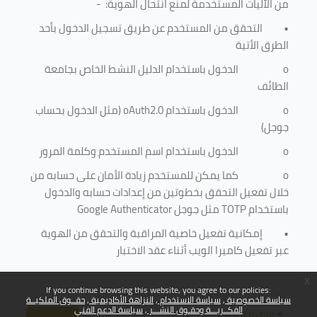
من الآليات المستخدمة لمنع
انتحال الهوية
: -
•
التحقق من المستخدم عن طريق تسجيل الدخول بأحد
الطرق الأتية
o
الدخول باستخدام الدليل النشط الخاص بجامعة
الطائف
o
الدخول باستخدام
oAuth2.0
(مثل الدخول بحساب
جوجل)
o
الدخول باستخدام اسم المستخدم وكلمة المرور
o
كما يمكن للمستخدم زيادة الأمان على حسابه من
خلال تفعيل التحقق بخطوتين من إعدادات حسابه والدخول
باستخدام
TOTP
مثل جوجل
Google Authenticator
•
إمكانية تفعيل خاصية المراقبة والتحقق من الهوية
عبر تفعيل كاميرا الويب أثناء عقد الاختبار
x
If you continue browsing this website, you agree to our policies:
سياسة الخصوصية
سياسة الاستخدام
النزاهة الأكاديمية
حقــوق الملكيــة
الفكــريـــة وحقـوق النشـــر
سياسة الدعم الفني
Back to top