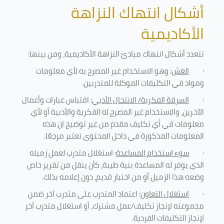
أشكال انتهاك النزاهة
الأكاديمية
تتعدد أشكال انتهاك مبادئ النزاهة الأكاديمية، ومن بينها
:
·
الغش
: وهو الاستخدام غير المصرح به لأي معلومات
ومواد في التكليفات
الموكلة للمتدربين
.
·
السرقة الفكرية/ الانتحال الأدبي
: اقتباس عبارات وأعمال
الآخرين، والاستخدام غير المصرح له الفكرية والأدبية أو لأي
معلومات في أي تكليف مقدم من غير توضيح ان هذه
المعلومات المذكورة في داخل المحتوى تعتبر مرجعًا
.
·
سوء استخدام المساعدة
: استغلال متدرب لعمل زميله
الذي يوفر له المساعدة بنية طيبة، كأن ينقل من تقرير خاص
وضعه هذا الزميل أو من اختبار قديم، دون إعلامه بذلك
.
·
استغلال التعاون
: اعتماد المتدرب على متدرب آخر ضمن
مجموعته لإنجاز تكليف/عمل مشترك، أو استغلال متدرب آخر
لإنجاز
التكليفات الفردية
.