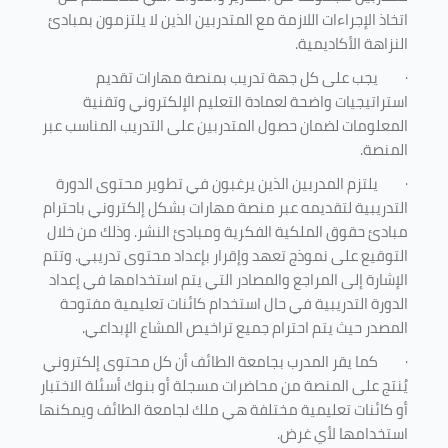
اتخاذ الإجراءات اللازمة مع المتدربين الذين لا يلتزمون بمبادئ
النزاهة الأكاديمية.
·
يجب على كل جهة تدريب بمنصة مهارات تقديم
استراتيجيات واضحة لعمادة التعليم الإلكتروني وتقنية
المعلومات لضمان حصول المتدربين على التدريب المناسب عبر
المنصة.
·
يلتزم المدربين الذين يرغبون في تطوير محتوى الدورة
التدريبية لتقديمه عبر منصة مهارات بشكل إلكتروني باحترام
مبادئ حقوق الملكية الفكرية ومبادئ النشر. وذلك من خلال
التوقيع على نموذج تعهد وإقرار بإعداد محتوى تدريبي. وتتم
الإشارة إلى المراجع والمصادر التي يتم استخدامها في إعداد
الدورة التدريبية في حال استخدام كائنات تعليمية مفتوحة
المصدر حيث يتم احترام جميع تراخيص المشاع الإبداعي.
·
كما يقر المدرب بجامعة الطائف أن كل محتوى إلكتروني
يُنتج على المنصة من محاضرات مسجلة أو بنوك أسئلة الاختبار
أو كائنات تعليمية مختلفة هي ملك لجامعة الطائف ويمكنها
استخدامها لأي غرض
.