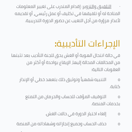
·
التلفيق والتزوير
: إقدام المتدرب على تغيير المعلومات
المتاحة له أو تلفيقها في تكليف أو عمل رئيسي، أو تقديمه
لأعذار مزوّرة من أجل التغيب عن حضور الدورة التدريبية
.
الإجراءات التأديبية
:
في حالة انتحال الهوية أو الغش يحق للجنة التأديب بعد تثبتها
من المخالفات المحالة إليها، الإيقاع بواحدة أو أكثر من
العقوبات التالية:
o
التنبيه شفهياً وتوثيق ذلك بتعهد خطي أو الإنذار
كتابة.
o
التوقيف المؤقت للحساب والحرمان من التمتع
بخدمات المنصة
.
o
إلغاء اختبار الدورة في حالات الغش.
o
حذف الحساب وجميع إنجازاته وشهاداته من المنصة