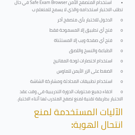
•
استخدام المتصفح الأمن
Safe Exam Browser
في حال
تطلب الاختبار استخدامه والذي لا يسمح للمتعلم ب
o
الدخول للاختبار بأي متصفح أخر
o
فتح أي تطبيق إلا المسموحة فقط
o
فتح أي صفحة ويب إلا المستثناة
o
الطباعة والنسخ واللصق
o
استخدام اختصارات لوحة المفاتيح
o
الضغط على الزر الأيمن للماوس
o
استخدام تطبيقات المحادثة ومشاركة الشاشة
o
اخفاء جميع محتويات الدورة التدريبية في وقت عقد
الاختبار بطريقة تقنية لمنع تصفح المتدرب لها أثناء الاختبار.
الآليات المستخدمة لمنع
انتحال الهوية
: