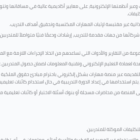
 وعبر أنظمتها الإلكترونية، على معايير أكاديمية عالية في مساقاتها وتت
ليفات.
ذاتية غير مقتبسة لإثبات المهارات المكتسبة وتحقيق أهداف التدريب.
ركائها من جهات مقدمة للتدريب، إرشادات ودعمًا فنيًا متواصلاً للمتدربين
ة من التقارير والأدوات التي تساعدهم من اتخاذ الإجراءات اللازمة مع المتد
 لعمادة التعليم الإلكتروني وتقنية المعلومات لضمان حصول المتدربين عل
ة لتقديمه عبر منصة مهارات بشكل إلكتروني باحترام مبادئ حقوق الملكية 
تي يتم استخدامها في إعداد الدورة التدريبية في حال استخدام كائنات تعليم
لى المنصة من محاضرات مسجلة أو بنوك أسئلة الاختبار أو كائنات تعليمي
لتكليفات
الموكلة للمتدربين
.
ن، والاستخدام غير المصرح له الفكرية والأدبية أو لأي معلومات في أي تك