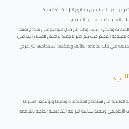
ربين الذين لا يلتزمون بمبادئ النزاهة الأكاديمية.
ى التدريب المناسب عبر المنصة.
الفكرية ومبادئ النشر. وذلك من خلال التوقيع على نموذج تعهد
ية مفتوحة المصدر حيث يتم احترام جميع تراخيص المشاع الإبداعي.
ة مختلفة هي ملك لجامعة الطائف ويمكنها استخدامها لأي غرض
.
ونـي
قامة العلمية في استخدام المعلومات ونقلها وتوثيقها ونشرها
ف الأكاديمي وتنفيذ سياسة النزاهة الأكاديمية الخاصة بالجامعة