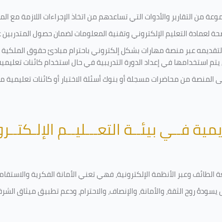
ة من التقارير والأدوات التي تساعدهم من اتخاذ الإجراءات اللازمة مع المتد
 لعمادة التعليم الإلكتروني وتقنية المعلومات لضمان حصول المتدربين عل
ة لتقديمه عبر منصة مهارات بشكل إلكتروني باحترام مبادئ حقوق الملكية 
تي يتم استخدامها في إعداد الدورة التدريبية في حال استخدام كائنات تعليم
لى المنصة من محاضرات مسجلة أو بنوك أسئلة الاختبار أو كائنات تعليمي
يمية فــي بيئــة التعـــليــم الإلـكتــر
امعة الطائف وعبر الأنظمة الإلكترونية، فهي تعني الأمانة الفكرية والاست
يسودهُ روح الثقة، والأمانة، والإنصاف، والاحترام، ودعم تطبيق ميثاق الشر