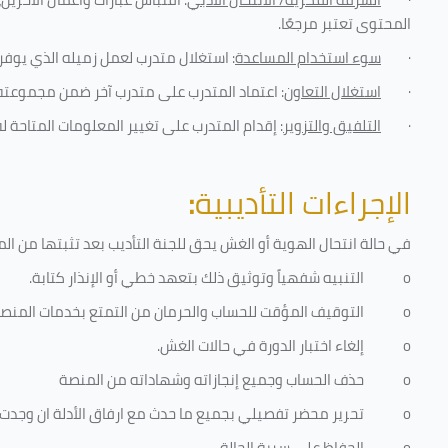
المحتوى تعتبر مرجعًا
.
·
سوء استخدام المساعدة
: استغلال متدرب لعمل زميله الذي يوفر 
·
استغلال التعاون
: اعتماد المتدرب على متدرب آخر ضمن مجموعته 
·
التلفيق والتزوير
: إقدام المتدرب على تغيير المعلومات المتاحة ل
الإجراءات التأديبية
:
في حالة انتحال الهوية أو الغش يحق للجنة التأديب بعد تثبتها من المخال
o
التنبيه شفهياً وتوثيق ذلك بتعهد خطي أو الإنذار كتابة.
o
التوقيف المؤقت للحساب والحرمان من التمتع بخدمات المنص
o
إلغاء اختبار الدورة في حالات الغش.
o
حذف الحساب وجميع إنجازاته وشهاداته من المنصة
o
تحرير محضر تفصيلي بجميع ما حدث مع ارفاق الأدلة ان وجدت
o
الحفاظ على سرية الحالة.