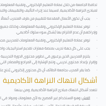
تحافظ الجامعة من خلال عمادة التعليم الإلكتروني وتقنية المعلومات
لمبادئ النزاهة الأكاديمية، لاسيما عند إجراء التأليف والتقييمات والتك
·
يجب أن تكون الأعمال المقدمة للتقييم من طرف المتدرب أعمالًا 
·
توفر عمادة التعليم الإلكتروني وتقنية المعلومات وكذلك جميع ش
وإدراكهم أن عدم الالتزام بها يُشكل سوء سلوك أكاديمي.
·
توفر عمادة التعليم الإلكتروني وتقنية المعلومات للمدربين مجموع
·
يجب على كل جهة تدريب بمنصة مهارات تقديم استراتيجيات واضحة
·
يلتزم المدربين الذين يرغبون في تطوير محتوى الدورة التدريبي
وإقرار بإعداد محتوى تدريبي. وتتم الإشارة إلى المراجع والمصادر ال
·
كما يقر المدرب بجامعة الطائف أن كل محتوى إلكتروني يُنتج ع
أشكال انتهاك النزاهة الأكاديمية
تتعدد أشكال انتهاك مبادئ النزاهة الأكاديمية، ومن بينها
:
·
الغش
: وهو الاستخدام غير المصرح به لأي معلومات ومواد في ا
·
السرقة الفكرية/ الانتحال الأدبي
: اقتباس عبارات وأعمال الآخري