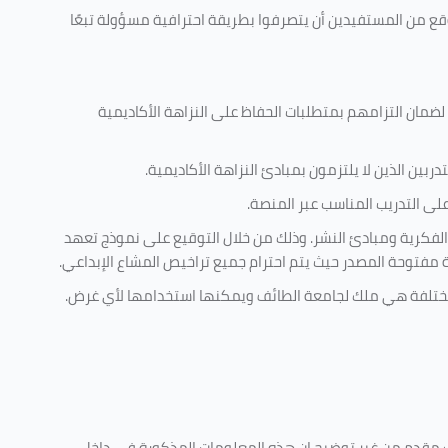
وقع من المستفيدين أن يتصرفوا بطريقة احترافية مسؤولة تبعًا
 لضمان التزامهم بمتطلبات الحفاظ على النزاهة الأكاديمية
ربين الذين لا يلتزمون بمبادئ النزاهة الأكاديمية.
ى التدريب المناسب عبر المنصة.
الفكرية ومبادئ النشر. وذلك من خلال التوقيع على نموذج تعهد
ية مفتوحة المصدر حيث يتم احترام جميع تراخيص المشاع الإبداعي.
ة مختلفة هي ملك لجامعة الطائف ويمكنها استخدامها لأي غرض
.
ليف مقدم من غير توضيح ان هذه المعلومات المذكورة في داخل