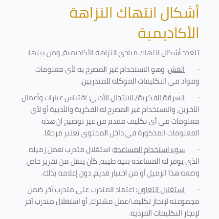
أشكال انتهاك النزاهة
الأكاديمية
تتعدد أشكال انتهاك مبادئ النزاهة الأكاديمية، ومن بينها
:
·
الغش
: وهو الاستخدام غير المصرح به لأي معلومات
ومواد في التكليفات
الموكلة للمتدربين
.
·
السرقة الفكرية/ الانتحال الأدبي
: اقتباس عبارات وأعمال
الآخرين، والاستخدام غير المصرح له الفكرية والأدبية أو لأي
معلومات في أي تكليف مقدم من غير توضيح ان هذه
المعلومات المذكورة في داخل المحتوى تعتبر مرجعًا
.
·
سوء استخدام المساعدة
: استغلال متدرب لعمل زميله
الذي يوفر له المساعدة بنية طيبة، كأن ينقل من تقرير خاص
وضعه هذا الزميل أو من اختبار قديم، دون إعلامه بذلك
.
·
استغلال التعاون
: اعتماد المتدرب على متدرب آخر ضمن
مجموعته لإنجاز تكليف/عمل مشترك، أو استغلال متدرب آخر
لإنجاز
التكليفات الفردية
.