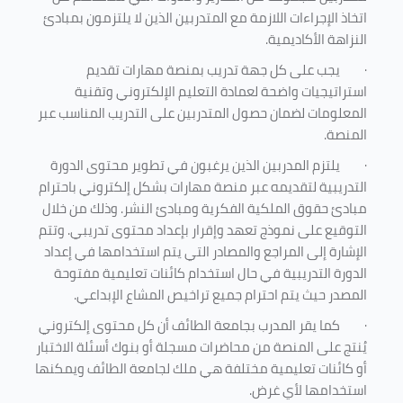
اتخاذ الإجراءات اللازمة مع المتدربين الذين لا يلتزمون بمبادئ
النزاهة الأكاديمية.
·
يجب على كل جهة تدريب بمنصة مهارات تقديم
استراتيجيات واضحة لعمادة التعليم الإلكتروني وتقنية
المعلومات لضمان حصول المتدربين على التدريب المناسب عبر
المنصة.
·
يلتزم المدربين الذين يرغبون في تطوير محتوى الدورة
التدريبية لتقديمه عبر منصة مهارات بشكل إلكتروني باحترام
مبادئ حقوق الملكية الفكرية ومبادئ النشر. وذلك من خلال
التوقيع على نموذج تعهد وإقرار بإعداد محتوى تدريبي. وتتم
الإشارة إلى المراجع والمصادر التي يتم استخدامها في إعداد
الدورة التدريبية في حال استخدام كائنات تعليمية مفتوحة
المصدر حيث يتم احترام جميع تراخيص المشاع الإبداعي.
·
كما يقر المدرب بجامعة الطائف أن كل محتوى إلكتروني
يُنتج على المنصة من محاضرات مسجلة أو بنوك أسئلة الاختبار
أو كائنات تعليمية مختلفة هي ملك لجامعة الطائف ويمكنها
استخدامها لأي غرض
.