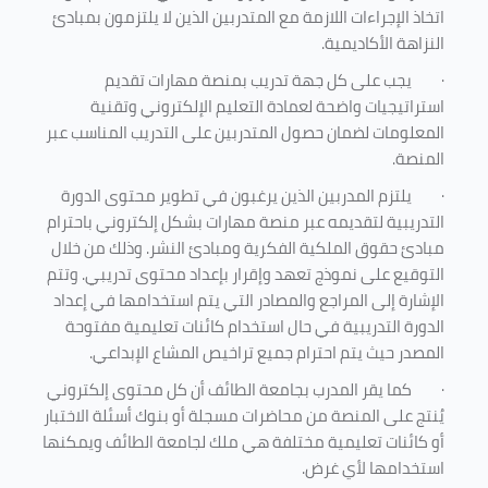
اتخاذ الإجراءات اللازمة مع المتدربين الذين لا يلتزمون بمبادئ
النزاهة الأكاديمية.
·
يجب على كل جهة تدريب بمنصة مهارات تقديم
استراتيجيات واضحة لعمادة التعليم الإلكتروني وتقنية
المعلومات لضمان حصول المتدربين على التدريب المناسب عبر
المنصة.
·
يلتزم المدربين الذين يرغبون في تطوير محتوى الدورة
التدريبية لتقديمه عبر منصة مهارات بشكل إلكتروني باحترام
مبادئ حقوق الملكية الفكرية ومبادئ النشر. وذلك من خلال
التوقيع على نموذج تعهد وإقرار بإعداد محتوى تدريبي. وتتم
الإشارة إلى المراجع والمصادر التي يتم استخدامها في إعداد
الدورة التدريبية في حال استخدام كائنات تعليمية مفتوحة
المصدر حيث يتم احترام جميع تراخيص المشاع الإبداعي.
·
كما يقر المدرب بجامعة الطائف أن كل محتوى إلكتروني
يُنتج على المنصة من محاضرات مسجلة أو بنوك أسئلة الاختبار
أو كائنات تعليمية مختلفة هي ملك لجامعة الطائف ويمكنها
استخدامها لأي غرض
.