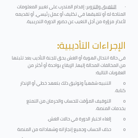
·
التلفيق والتزوير
: إقدام المتدرب على تغيير المعلومات
المتاحة له أو تلفيقها في تكليف أو عمل رئيسي، أو تقديمه
لأعذار مزوّرة من أجل التغيب عن حضور الدورة التدريبية
.
الإجراءات التأديبية
:
في حالة انتحال الهوية أو الغش يحق للجنة التأديب بعد تثبتها
من المخالفات المحالة إليها، الإيقاع بواحدة أو أكثر من
العقوبات التالية:
o
التنبيه شفهياً وتوثيق ذلك بتعهد خطي أو الإنذار
كتابة.
o
التوقيف المؤقت للحساب والحرمان من التمتع
بخدمات المنصة
.
o
إلغاء اختبار الدورة في حالات الغش.
o
حذف الحساب وجميع إنجازاته وشهاداته من المنصة