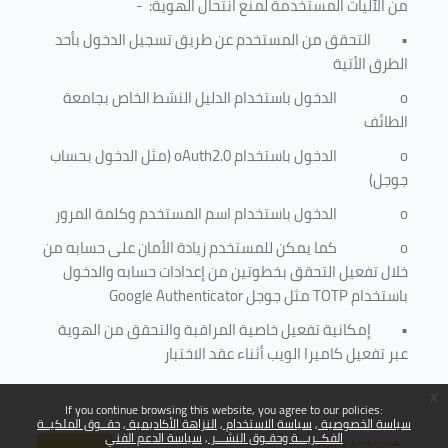
من الآليات المستخدمة لمنع
انتحال الهوية
: -
•
التحقق من المستخدم عن طريق تسجيل الدخول بأحد
الطرق الأتية
o
الدخول باستخدام الدليل النشط الخاص بجامعة
الطائف
o
الدخول باستخدام
oAuth2.0
(مثل الدخول بحساب
جوجل)
o
الدخول باستخدام اسم المستخدم وكلمة المرور
o
كما يمكن للمستخدم زيادة الأمان على حسابه من
خلال تفعيل التحقق بخطوتين من إعدادات حسابه والدخول
باستخدام
TOTP
مثل جوجل
Google Authenticator
•
إمكانية تفعيل خاصية المراقبة والتحقق من الهوية
عبر تفعيل كاميرا الويب أثناء عقد الاختبار
x
If you continue browsing this website, you agree to our policies:
سياسة الخصوصية
سياسة الاستخدام
النزاهة الأكاديمية
حقــوق الملكيــة
الفكــريـــة وحقـوق النشـــر
سياسة الدعم الفني
Back to top