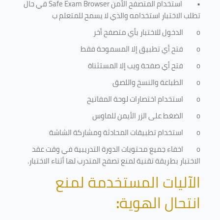
•
استخدام المتصفح الأمن
Safe Exam Browser
في حال
تطلب الاختبار استخدامه والذي لا يسمح للمتعلم ب
o
الدخول للاختبار بأي متصفح أخر
o
فتح أي تطبيق إلا المسموحة فقط
o
فتح أي صفحة ويب إلا المستثناة
o
الطباعة والنسخ واللصق
o
استخدام اختصارات لوحة المفاتيح
o
الضغط على الزر الأيمن للماوس
o
استخدام تطبيقات المحادثة ومشاركة الشاشة
o
اخفاء جميع محتويات الدورة التدريبية في وقت عقد
الاختبار بطريقة تقنية لمنع تصفح المتدرب لها أثناء الاختبار.
الآليات المستخدمة لمنع
انتحال الهوية
: