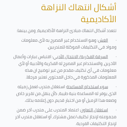
أشكال انتهاك النزاهة
الأكاديمية
تتعدد أشكال انتهاك مبادئ النزاهة الأكاديمية، ومن بينها
:
·
الغش
: وهو الاستخدام غير المصرح به لأي معلومات
ومواد في التكليفات
الموكلة للمتدربين
.
·
السرقة الفكرية/ الانتحال الأدبي
: اقتباس عبارات وأعمال
الآخرين، والاستخدام غير المصرح له الفكرية والأدبية أو لأي
معلومات في أي تكليف مقدم من غير توضيح ان هذه
المعلومات المذكورة في داخل المحتوى تعتبر مرجعًا
.
·
سوء استخدام المساعدة
: استغلال متدرب لعمل زميله
الذي يوفر له المساعدة بنية طيبة، كأن ينقل من تقرير خاص
وضعه هذا الزميل أو من اختبار قديم، دون إعلامه بذلك
.
·
استغلال التعاون
: اعتماد المتدرب على متدرب آخر ضمن
مجموعته لإنجاز تكليف/عمل مشترك، أو استغلال متدرب آخر
لإنجاز
التكليفات الفردية
.