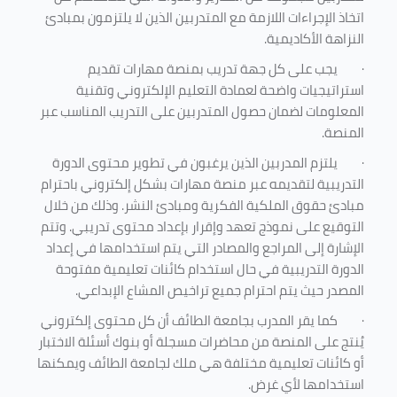
اتخاذ الإجراءات اللازمة مع المتدربين الذين لا يلتزمون بمبادئ
النزاهة الأكاديمية.
·
يجب على كل جهة تدريب بمنصة مهارات تقديم
استراتيجيات واضحة لعمادة التعليم الإلكتروني وتقنية
المعلومات لضمان حصول المتدربين على التدريب المناسب عبر
المنصة.
·
يلتزم المدربين الذين يرغبون في تطوير محتوى الدورة
التدريبية لتقديمه عبر منصة مهارات بشكل إلكتروني باحترام
مبادئ حقوق الملكية الفكرية ومبادئ النشر. وذلك من خلال
التوقيع على نموذج تعهد وإقرار بإعداد محتوى تدريبي. وتتم
الإشارة إلى المراجع والمصادر التي يتم استخدامها في إعداد
الدورة التدريبية في حال استخدام كائنات تعليمية مفتوحة
المصدر حيث يتم احترام جميع تراخيص المشاع الإبداعي.
·
كما يقر المدرب بجامعة الطائف أن كل محتوى إلكتروني
يُنتج على المنصة من محاضرات مسجلة أو بنوك أسئلة الاختبار
أو كائنات تعليمية مختلفة هي ملك لجامعة الطائف ويمكنها
استخدامها لأي غرض
.