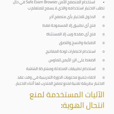
•
استخدام المتصفح الأمن
Safe Exam Browser
في حال
تطلب الاختبار استخدامه والذي لا يسمح للمتعلم ب
o
الدخول للاختبار بأي متصفح أخر
o
فتح أي تطبيق إلا المسموحة فقط
o
فتح أي صفحة ويب إلا المستثناة
o
الطباعة والنسخ واللصق
o
استخدام اختصارات لوحة المفاتيح
o
الضغط على الزر الأيمن للماوس
o
استخدام تطبيقات المحادثة ومشاركة الشاشة
o
اخفاء جميع محتويات الدورة التدريبية في وقت عقد
الاختبار بطريقة تقنية لمنع تصفح المتدرب لها أثناء الاختبار.
الآليات المستخدمة لمنع
انتحال الهوية
: