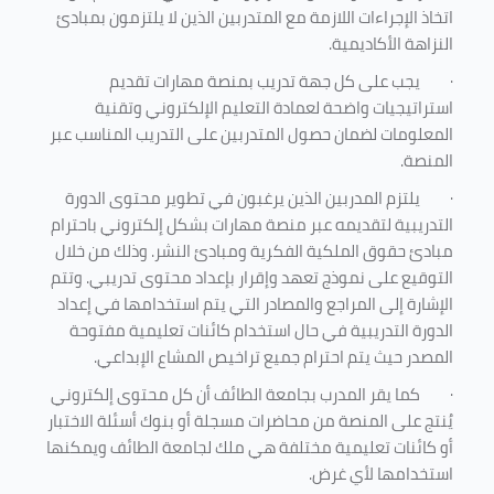
اتخاذ الإجراءات اللازمة مع المتدربين الذين لا يلتزمون بمبادئ
النزاهة الأكاديمية.
·
يجب على كل جهة تدريب بمنصة مهارات تقديم
استراتيجيات واضحة لعمادة التعليم الإلكتروني وتقنية
المعلومات لضمان حصول المتدربين على التدريب المناسب عبر
المنصة.
·
يلتزم المدربين الذين يرغبون في تطوير محتوى الدورة
التدريبية لتقديمه عبر منصة مهارات بشكل إلكتروني باحترام
مبادئ حقوق الملكية الفكرية ومبادئ النشر. وذلك من خلال
التوقيع على نموذج تعهد وإقرار بإعداد محتوى تدريبي. وتتم
الإشارة إلى المراجع والمصادر التي يتم استخدامها في إعداد
الدورة التدريبية في حال استخدام كائنات تعليمية مفتوحة
المصدر حيث يتم احترام جميع تراخيص المشاع الإبداعي.
·
كما يقر المدرب بجامعة الطائف أن كل محتوى إلكتروني
يُنتج على المنصة من محاضرات مسجلة أو بنوك أسئلة الاختبار
أو كائنات تعليمية مختلفة هي ملك لجامعة الطائف ويمكنها
استخدامها لأي غرض
.