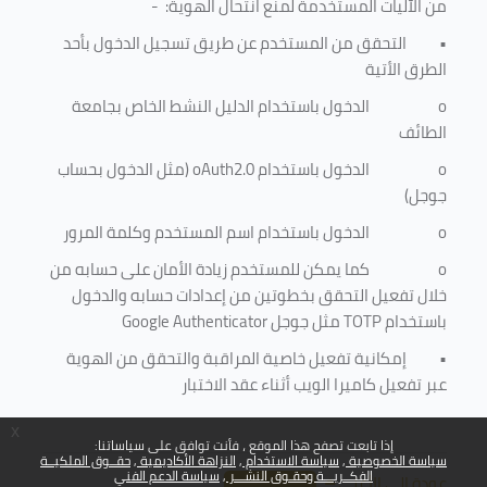
من الآليات المستخدمة لمنع
انتحال الهوية
: -
•
التحقق من المستخدم عن طريق تسجيل الدخول بأحد
الطرق الأتية
o
الدخول باستخدام الدليل النشط الخاص بجامعة
الطائف
o
الدخول باستخدام
oAuth2.0
(مثل الدخول بحساب
جوجل)
o
الدخول باستخدام اسم المستخدم وكلمة المرور
o
كما يمكن للمستخدم زيادة الأمان على حسابه من
خلال تفعيل التحقق بخطوتين من إعدادات حسابه والدخول
باستخدام
TOTP
مثل جوجل
Google Authenticator
•
إمكانية تفعيل خاصية المراقبة والتحقق من الهوية
عبر تفعيل كاميرا الويب أثناء عقد الاختبار
x
إذا تابعت تصفح هذا الموقع ، فأنت توافق على سياساتنا:
سياسة الخصوصية
سياسة الاستخدام
النزاهة الأكاديمية
حقــوق الملكيــة
الفكــريـــة وحقـوق النشـــر
سياسة الدعم الفني
عودة إلى الأعلى