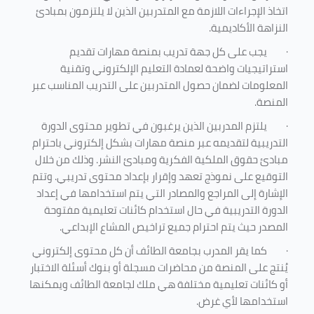
اتخاذ الإجراءات اللازمة مع المتدربين الذين لا يلتزمون بمبادئ
النزاهة الأكاديمية.
·
يجب على كل جهة تدريب بمنصة مهارات تقديم
استراتيجيات واضحة لعمادة التعليم الإلكتروني وتقنية
المعلومات لضمان حصول المتدربين على التدريب المناسب عبر
المنصة.
·
يلتزم المدربين الذين يرغبون في تطوير محتوى الدورة
التدريبية لتقديمه عبر منصة مهارات بشكل إلكتروني باحترام
مبادئ حقوق الملكية الفكرية ومبادئ النشر. وذلك من خلال
التوقيع على نموذج تعهد وإقرار بإعداد محتوى تدريبي. وتتم
الإشارة إلى المراجع والمصادر التي يتم استخدامها في إعداد
الدورة التدريبية في حال استخدام كائنات تعليمية مفتوحة
المصدر حيث يتم احترام جميع تراخيص المشاع الإبداعي.
·
كما يقر المدرب بجامعة الطائف أن كل محتوى إلكتروني
يُنتج على المنصة من محاضرات مسجلة أو بنوك أسئلة الاختبار
أو كائنات تعليمية مختلفة هي ملك لجامعة الطائف ويمكنها
استخدامها لأي غرض
.