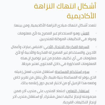
أشكال انتهاك النزاهة
الأكاديمية
تتعدد أشكال انتهاك مبادئ النزاهة الأكاديمية، ومن بينها
:
·
الغش
: وهو الاستخدام غير المصرح به لأي معلومات
ومواد في التكليفات
الموكلة للمتدربين
.
·
السرقة الفكرية/ الانتحال الأدبي
: اقتباس عبارات وأعمال
الآخرين، والاستخدام غير المصرح له الفكرية والأدبية أو لأي
معلومات في أي تكليف مقدم من غير توضيح ان هذه
المعلومات المذكورة في داخل المحتوى تعتبر مرجعًا
.
·
سوء استخدام المساعدة
: استغلال متدرب لعمل زميله
الذي يوفر له المساعدة بنية طيبة، كأن ينقل من تقرير خاص
وضعه هذا الزميل أو من اختبار قديم، دون إعلامه بذلك
.
·
استغلال التعاون
: اعتماد المتدرب على متدرب آخر ضمن
مجموعته لإنجاز تكليف/عمل مشترك، أو استغلال متدرب آخر
لإنجاز
التكليفات الفردية
.