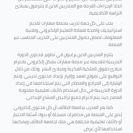
اتخاذ الإجراءات اللازمة مع المتدربين الذين لا يلتزمون بمبادئ
النزاهة الأكاديمية.
·
يجب على كل جهة تدريب بمنصة مهارات تقديم
استراتيجيات واضحة لعمادة التعليم الإلكتروني وتقنية
المعلومات لضمان حصول المتدربين على التدريب المناسب عبر
المنصة.
·
يلتزم المدربين الذين يرغبون في تطوير محتوى الدورة
التدريبية لتقديمه عبر منصة مهارات بشكل إلكتروني باحترام
مبادئ حقوق الملكية الفكرية ومبادئ النشر. وذلك من خلال
التوقيع على نموذج تعهد وإقرار بإعداد محتوى تدريبي. وتتم
الإشارة إلى المراجع والمصادر التي يتم استخدامها في إعداد
الدورة التدريبية في حال استخدام كائنات تعليمية مفتوحة
المصدر حيث يتم احترام جميع تراخيص المشاع الإبداعي.
·
كما يقر المدرب بجامعة الطائف أن كل محتوى إلكتروني
يُنتج على المنصة من محاضرات مسجلة أو بنوك أسئلة الاختبار
أو كائنات تعليمية مختلفة هي ملك لجامعة الطائف ويمكنها
استخدامها لأي غرض
.