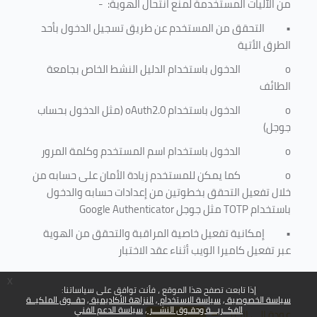
من الآليات المستخدمة لمنع
انتحال الهوية
: -
•
التحقق من المستخدم عن طريق تسجيل الدخول بأحد
الطرق الأتية
o
الدخول باستخدام الدليل النشط الخاص بجامعة
الطائف
o
الدخول باستخدام
oAuth2.0
(مثل الدخول بحساب
جوجل)
o
الدخول باستخدام اسم المستخدم وكلمة المرور
o
كما يمكن للمستخدم زيادة الأمان على حسابه من
خلال تفعيل التحقق بخطوتين من إعدادات حسابه والدخول
باستخدام
TOTP
مثل جوجل
Google Authenticator
•
إمكانية تفعيل خاصية المراقبة والتحقق من الهوية
عبر تفعيل كاميرا الويب أثناء عقد الاختبار
x
إذا تابعت تصفح هذا الموقع ، فأنت توافق على سياساتنا:
سياسة الخصوصية
سياسة الاستخدام
النزاهة الأكاديمية
حقــوق الملكيــة
الفكــريـــة وحقـوق النشـــر
سياسة الدعم الفني
عودة إلى الأعلى