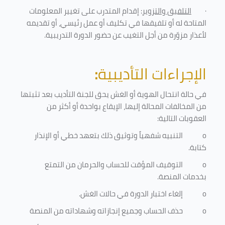
·
التلفيق والتزوير
: إقدام المتدرب على تغيير المعلومات
المتاحة له أو تلفيقها في تكليف أو عمل رئيسي، أو تقديمه
لأعذار مزوّرة من أجل التغيب عن حضور الدورة التدريبية
.
الإجراءات التأديبية
:
في حالة انتحال الهوية أو الغش يحق للجنة التأديب بعد تثبتها
من المخالفات المحالة إليها، الإيقاع بواحدة أو أكثر من
العقوبات التالية:
o
التنبيه شفهياً وتوثيق ذلك بتعهد خطي أو الإنذار
كتابة.
o
التوقيف المؤقت للحساب والحرمان من التمتع
بخدمات المنصة
.
o
إلغاء اختبار الدورة في حالات الغش.
o
حذف الحساب وجميع إنجازاته وشهاداته من المنصة