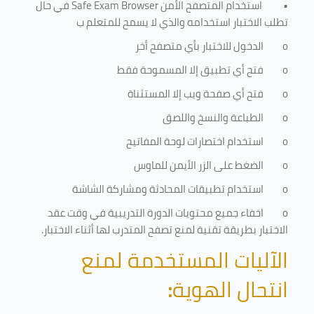
•
استخدام المتصفح الأمن
Safe Exam Browser
في حال
تطلب الاختبار استخدامه والذي لا يسمح للمتعلم ب
o
الدخول للاختبار بأي متصفح أخر
o
فتح أي تطبيق إلا المسموحة فقط
o
فتح أي صفحة ويب إلا المستثناة
o
الطباعة والنسخ واللصق
o
استخدام اختصارات لوحة المفاتيح
o
الضغط على الزر الأيمن للماوس
o
استخدام تطبيقات المحادثة ومشاركة الشاشة
o
اخفاء جميع محتويات الدورة التدريبية في وقت عقد
الاختبار بطريقة تقنية لمنع تصفح المتدرب لها أثناء الاختبار.
الآليات المستخدمة لمنع
انتحال الهوية
: