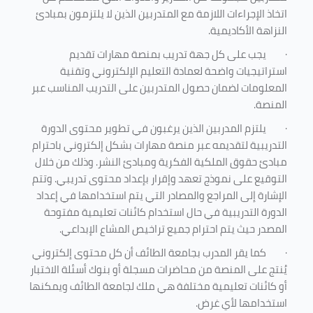
اتخاذ الإجراءات اللازمة مع المتدربين الذين لا يلتزمون بمبادئ
النزاهة الأكاديمية.
·
يجب على كل جهة تدريب بمنصة مهارات تقديم
استراتيجيات واضحة لعمادة التعليم الإلكتروني وتقنية
المعلومات لضمان حصول المتدربين على التدريب المناسب عبر
المنصة.
·
يلتزم المدربين الذين يرغبون في تطوير محتوى الدورة
التدريبية لتقديمه عبر منصة مهارات بشكل إلكتروني باحترام
مبادئ حقوق الملكية الفكرية ومبادئ النشر. وذلك من خلال
التوقيع على نموذج تعهد وإقرار بإعداد محتوى تدريبي. وتتم
الإشارة إلى المراجع والمصادر التي يتم استخدامها في إعداد
الدورة التدريبية في حال استخدام كائنات تعليمية مفتوحة
المصدر حيث يتم احترام جميع تراخيص المشاع الإبداعي.
·
كما يقر المدرب بجامعة الطائف أن كل محتوى إلكتروني
يُنتج على المنصة من محاضرات مسجلة أو بنوك أسئلة الاختبار
أو كائنات تعليمية مختلفة هي ملك لجامعة الطائف ويمكنها
استخدامها لأي غرض
.