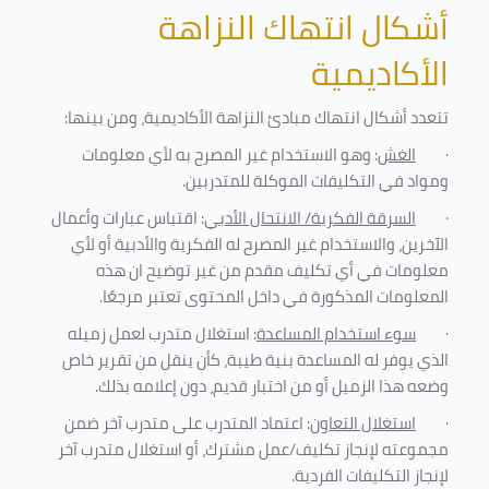
أشكال انتهاك النزاهة
الأكاديمية
تتعدد أشكال انتهاك مبادئ النزاهة الأكاديمية، ومن بينها
:
·
الغش
: وهو الاستخدام غير المصرح به لأي معلومات
ومواد في التكليفات
الموكلة للمتدربين
.
·
السرقة الفكرية/ الانتحال الأدبي
: اقتباس عبارات وأعمال
الآخرين، والاستخدام غير المصرح له الفكرية والأدبية أو لأي
معلومات في أي تكليف مقدم من غير توضيح ان هذه
المعلومات المذكورة في داخل المحتوى تعتبر مرجعًا
.
·
سوء استخدام المساعدة
: استغلال متدرب لعمل زميله
الذي يوفر له المساعدة بنية طيبة، كأن ينقل من تقرير خاص
وضعه هذا الزميل أو من اختبار قديم، دون إعلامه بذلك
.
·
استغلال التعاون
: اعتماد المتدرب على متدرب آخر ضمن
مجموعته لإنجاز تكليف/عمل مشترك، أو استغلال متدرب آخر
لإنجاز
التكليفات الفردية
.