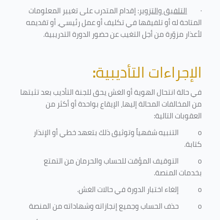
·
التلفيق والتزوير
: إقدام المتدرب على تغيير المعلومات
المتاحة له أو تلفيقها في تكليف أو عمل رئيسي، أو تقديمه
لأعذار مزوّرة من أجل التغيب عن حضور الدورة التدريبية
.
الإجراءات التأديبية
:
في حالة انتحال الهوية أو الغش يحق للجنة التأديب بعد تثبتها
من المخالفات المحالة إليها، الإيقاع بواحدة أو أكثر من
العقوبات التالية:
o
التنبيه شفهياً وتوثيق ذلك بتعهد خطي أو الإنذار
كتابة.
o
التوقيف المؤقت للحساب والحرمان من التمتع
بخدمات المنصة
.
o
إلغاء اختبار الدورة في حالات الغش.
o
حذف الحساب وجميع إنجازاته وشهاداته من المنصة