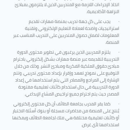
اتخاذ الإجراءات اللازمة مع المتدربين الذين لا يلتزمون بمبادئ
النزاهة الأكاديمية.
·
يجب على كل جهة تدريب بمنصة مهارات تقديم
استراتيجيات واضحة لعمادة التعليم الإلكتروني وتقنية
المعلومات لضمان حصول المتدربين على التدريب المناسب عبر
المنصة.
·
يلتزم المدربين الذين يرغبون في تطوير محتوى الدورة
التدريبية لتقديمه عبر منصة مهارات بشكل إلكتروني باحترام
مبادئ حقوق الملكية الفكرية ومبادئ النشر. وذلك من خلال
التوقيع على نموذج تعهد وإقرار بإعداد محتوى تدريبي. وتتم
الإشارة إلى المراجع والمصادر التي يتم استخدامها في إعداد
الدورة التدريبية في حال استخدام كائنات تعليمية مفتوحة
المصدر حيث يتم احترام جميع تراخيص المشاع الإبداعي.
·
كما يقر المدرب بجامعة الطائف أن كل محتوى إلكتروني
يُنتج على المنصة من محاضرات مسجلة أو بنوك أسئلة الاختبار
أو كائنات تعليمية مختلفة هي ملك لجامعة الطائف ويمكنها
استخدامها لأي غرض
.