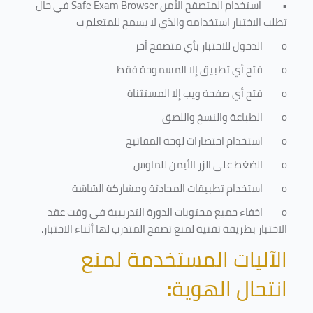
•
استخدام المتصفح الأمن
Safe Exam Browser
في حال
تطلب الاختبار استخدامه والذي لا يسمح للمتعلم ب
o
الدخول للاختبار بأي متصفح أخر
o
فتح أي تطبيق إلا المسموحة فقط
o
فتح أي صفحة ويب إلا المستثناة
o
الطباعة والنسخ واللصق
o
استخدام اختصارات لوحة المفاتيح
o
الضغط على الزر الأيمن للماوس
o
استخدام تطبيقات المحادثة ومشاركة الشاشة
o
اخفاء جميع محتويات الدورة التدريبية في وقت عقد
الاختبار بطريقة تقنية لمنع تصفح المتدرب لها أثناء الاختبار.
الآليات المستخدمة لمنع
انتحال الهوية
: