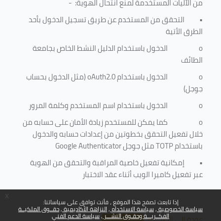
من الآليات المستخدمة لمنع
انتحال الهوية
: -
•
التحقق من المستخدم عن طريق تسجيل الدخول بأحد
الطرق الأتية
o
الدخول باستخدام الدليل النشط الخاص بجامعة
الطائف
o
الدخول باستخدام
oAuth2.0
(مثل الدخول بحساب
جوجل)
o
الدخول باستخدام اسم المستخدم وكلمة المرور
o
كما يمكن للمستخدم زيادة الأمان على حسابه من
خلال تفعيل التحقق بخطوتين من إعدادات حسابه والدخول
باستخدام
TOTP
مثل جوجل
Google Authenticator
•
إمكانية تفعيل خاصية المراقبة والتحقق من الهوية
عبر تفعيل كاميرا الويب أثناء عقد الاختبار
x
إذا تابعت تصفح هذا الموقع ، فأنت توافق على سياساتنا:
سياسة الخصوصية
سياسة الاستخدام
النزاهة الأكاديمية
حقــوق الملكيــة
الفكــريـــة وحقـوق النشـــر
سياسة الدعم الفني
عودة إلى الأعلى