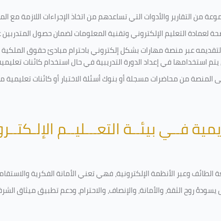
ة من التقارير والأدوات التي تساعدهم من اتخاذ الإجراءات اللازمة مع المتد
 لعمادة التعليم الإلكتروني وتقنية المعلومات لضمان حصول المتدربين عل
ة لتقديمه عبر منصة مهارات بشكل إلكتروني باحترام مبادئ حقوق الملكية 
تي يتم استخدامها في إعداد الدورة التدريبية في حال استخدام كائنات تعليم
لى المنصة من محاضرات مسجلة أو بنوك أسئلة الاختبار أو كائنات تعليمي
يمية فــي بيئــة التعـــليــم الإلـكتــر
امعة الطائف وعبر الأنظمة الإلكترونية، فهي تعني الأمانة الفكرية والاست
يسودهُ روح الثقة، والأمانة، والإنصاف، والاحترام، ودعم تطبيق ميثاق الشر