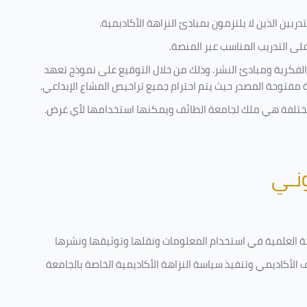
ربين الذين لا يلتزمون بمبادئ النزاهة الأكاديمية.
ى التدريب المناسب عبر المنصة.
الفكرية ومبادئ النشر. وذلك من خلال التوقيع على نموذج تعهد
ية مفتوحة المصدر حيث يتم احترام جميع تراخيص المشاع الإبداعي.
ة مختلفة هي ملك لجامعة الطائف ويمكنها استخدامها لأي غرض
.
ونـي
قامة العلمية في استخدام المعلومات ونقلها وتوثيقها ونشرها
ف الأكاديمي وتنفيذ سياسة النزاهة الأكاديمية الخاصة بالجامعة