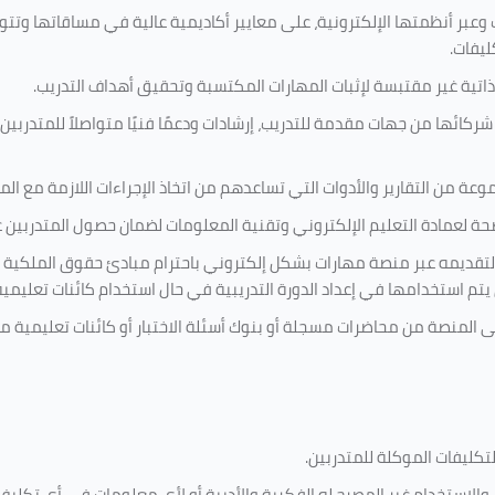
 وعبر أنظمتها الإلكترونية، على معايير أكاديمية عالية في مساقاتها وتت
ليفات.
ذاتية غير مقتبسة لإثبات المهارات المكتسبة وتحقيق أهداف التدريب.
ركائها من جهات مقدمة للتدريب، إرشادات ودعمًا فنيًا متواصلاً للمتدربين
ة من التقارير والأدوات التي تساعدهم من اتخاذ الإجراءات اللازمة مع المتد
 لعمادة التعليم الإلكتروني وتقنية المعلومات لضمان حصول المتدربين عل
ة لتقديمه عبر منصة مهارات بشكل إلكتروني باحترام مبادئ حقوق الملكية 
تي يتم استخدامها في إعداد الدورة التدريبية في حال استخدام كائنات تعليم
لى المنصة من محاضرات مسجلة أو بنوك أسئلة الاختبار أو كائنات تعليمي
لتكليفات
الموكلة للمتدربين
.
ن، والاستخدام غير المصرح له الفكرية والأدبية أو لأي معلومات في أي تك