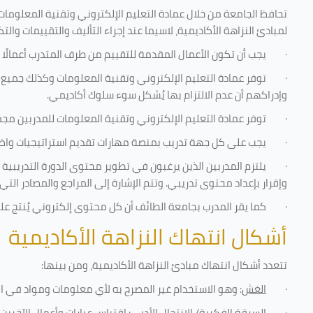
تحافظ الجامعة من خلال عمادة التعليم الإلكتروني وتقنية المعلومات
لمبادئ النزاهة الأكاديمية، لاسيما عند إجراء التأليف والتقييمات والتك
·
يجب أن تكون الأعمال المقدمة للتقييم من طرف المتدرب أعمالًا 
·
توفر عمادة التعليم الإلكتروني وتقنية المعلومات وكذلك جميع ش
وإدراكهم أن عدم الالتزام بها يُشكل سوء سلوك أكاديمي.
·
توفر عمادة التعليم الإلكتروني وتقنية المعلومات للمدربين مجموع
·
يجب على كل جهة تدريب بمنصة مهارات تقديم استراتيجيات واضحة
·
يلتزم المدربين الذين يرغبون في تطوير محتوى الدورة التدريبي
وإقرار بإعداد محتوى تدريبي. وتتم الإشارة إلى المراجع والمصادر ال
·
كما يقر المدرب بجامعة الطائف أن كل محتوى إلكتروني يُنتج ع
أشكال انتهاك النزاهة الأكاديمية
تتعدد أشكال انتهاك مبادئ النزاهة الأكاديمية، ومن بينها
:
·
الغش
: وهو الاستخدام غير المصرح به لأي معلومات ومواد في ا
·
السرقة الفكرية/ الانتحال الأدبي
: اقتباس عبارات وأعمال الآخري