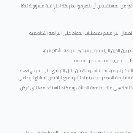
وقع من المستفيدين أن يتصرفوا بطريقة احترافية مسؤولة تبعًا
 لضمان التزامهم بمتطلبات الحفاظ على النزاهة الأكاديمية
ربين الذين لا يلتزمون بمبادئ النزاهة الأكاديمية.
ى التدريب المناسب عبر المنصة.
الفكرية ومبادئ النشر. وذلك من خلال التوقيع على نموذج تعهد
ية مفتوحة المصدر حيث يتم احترام جميع تراخيص المشاع الإبداعي.
ة مختلفة هي ملك لجامعة الطائف ويمكنها استخدامها لأي غرض
.
ليف مقدم من غير توضيح ان هذه المعلومات المذكورة في داخل