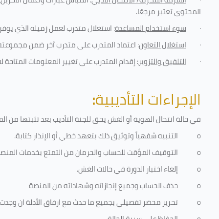
المحتوى تعتبر مرجعًا
.
·
سوء استخدام المساعدة
: استغلال متدرب لعمل زميله الذي يوفر 
·
استغلال التعاون
: اعتماد المتدرب على متدرب آخر ضمن مجموعته 
·
التلفيق والتزوير
: إقدام المتدرب على تغيير المعلومات المتاحة ل
الإجراءات التأديبية
:
في حالة انتحال الهوية أو الغش يحق للجنة التأديب بعد تثبتها من المخال
o
التنبيه شفهياً وتوثيق ذلك بتعهد خطي أو الإنذار كتابة.
o
التوقيف المؤقت للحساب والحرمان من التمتع بخدمات المنص
o
إلغاء اختبار الدورة في حالات الغش.
o
حذف الحساب وجميع إنجازاته وشهاداته من المنصة
o
تحرير محضر تفصيلي بجميع ما حدث مع ارفاق الأدلة ان وجدت
o
الحفاظ على سرية الحالة.