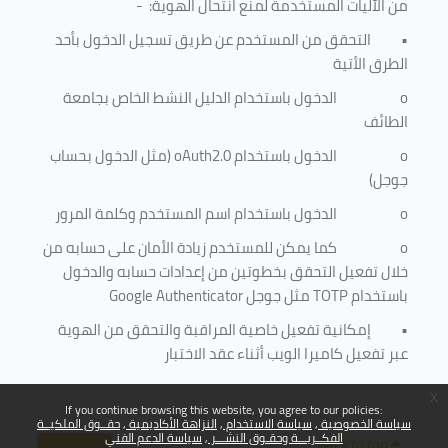
من الآليات المستخدمة لمنع
انتحال الهوية
: -
•
التحقق من المستخدم عن طريق تسجيل الدخول بأحد
الطرق الأتية
o
الدخول باستخدام الدليل النشط الخاص بجامعة
الطائف
o
الدخول باستخدام
oAuth2.0
(مثل الدخول بحساب
جوجل)
o
الدخول باستخدام اسم المستخدم وكلمة المرور
o
كما يمكن للمستخدم زيادة الأمان على حسابه من
خلال تفعيل التحقق بخطوتين من إعدادات حسابه والدخول
باستخدام
TOTP
مثل جوجل
Google Authenticator
•
إمكانية تفعيل خاصية المراقبة والتحقق من الهوية
عبر تفعيل كاميرا الويب أثناء عقد الاختبار
x
If you continue browsing this website, you agree to our policies:
سياسة الخصوصية
سياسة الاستخدام
النزاهة الأكاديمية
حقــوق الملكيــة
الفكــريـــة وحقـوق النشـــر
سياسة الدعم الفني
Back to top