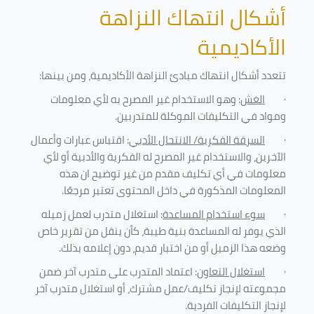
أشكال انتهاك النزاهة
الأكاديمية
تتعدد أشكال انتهاك مبادئ النزاهة الأكاديمية، ومن بينها
:
·
الغش
: وهو الاستخدام غير المصرح به لأي معلومات
ومواد في التكليفات
الموكلة للمتدربين
.
·
السرقة الفكرية/ الانتحال الأدبي
: اقتباس عبارات وأعمال
الآخرين، والاستخدام غير المصرح له الفكرية والأدبية أو لأي
معلومات في أي تكليف مقدم من غير توضيح ان هذه
المعلومات المذكورة في داخل المحتوى تعتبر مرجعًا
.
·
سوء استخدام المساعدة
: استغلال متدرب لعمل زميله
الذي يوفر له المساعدة بنية طيبة، كأن ينقل من تقرير خاص
وضعه هذا الزميل أو من اختبار قديم، دون إعلامه بذلك
.
·
استغلال التعاون
: اعتماد المتدرب على متدرب آخر ضمن
مجموعته لإنجاز تكليف/عمل مشترك، أو استغلال متدرب آخر
لإنجاز
التكليفات الفردية
.