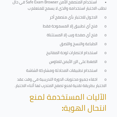
•
استخدام المتصفح الأمن
Safe Exam Browser
في حال
تطلب الاختبار استخدامه والذي لا يسمح للمتعلم ب
o
الدخول للاختبار بأي متصفح أخر
o
فتح أي تطبيق إلا المسموحة فقط
o
فتح أي صفحة ويب إلا المستثناة
o
الطباعة والنسخ واللصق
o
استخدام اختصارات لوحة المفاتيح
o
الضغط على الزر الأيمن للماوس
o
استخدام تطبيقات المحادثة ومشاركة الشاشة
o
اخفاء جميع محتويات الدورة التدريبية في وقت عقد
الاختبار بطريقة تقنية لمنع تصفح المتدرب لها أثناء الاختبار.
الآليات المستخدمة لمنع
انتحال الهوية
: