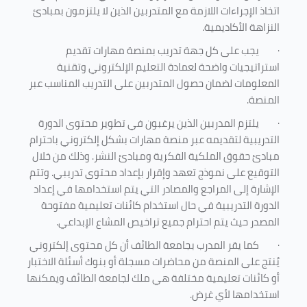
اتخاذ الإجراءات اللازمة مع المتدربين الذين لا يلتزمون بمبادئ
النزاهة الأكاديمية.
·
يجب على كل جهة تدريب بمنصة مهارات تقديم
استراتيجيات واضحة لعمادة التعليم الإلكتروني وتقنية
المعلومات لضمان حصول المتدربين على التدريب المناسب عبر
المنصة.
·
يلتزم المدربين الذين يرغبون في تطوير محتوى الدورة
التدريبية لتقديمه عبر منصة مهارات بشكل إلكتروني باحترام
مبادئ حقوق الملكية الفكرية ومبادئ النشر. وذلك من خلال
التوقيع على نموذج تعهد وإقرار بإعداد محتوى تدريبي. وتتم
الإشارة إلى المراجع والمصادر التي يتم استخدامها في إعداد
الدورة التدريبية في حال استخدام كائنات تعليمية مفتوحة
المصدر حيث يتم احترام جميع تراخيص المشاع الإبداعي.
·
كما يقر المدرب بجامعة الطائف أن كل محتوى إلكتروني
يُنتج على المنصة من محاضرات مسجلة أو بنوك أسئلة الاختبار
أو كائنات تعليمية مختلفة هي ملك لجامعة الطائف ويمكنها
استخدامها لأي غرض
.