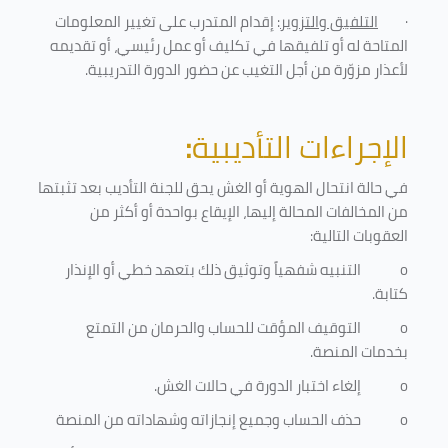
·
التلفيق والتزوير
: إقدام المتدرب على تغيير المعلومات
المتاحة له أو تلفيقها في تكليف أو عمل رئيسي، أو تقديمه
لأعذار مزوّرة من أجل التغيب عن حضور الدورة التدريبية
.
الإجراءات التأديبية
:
في حالة انتحال الهوية أو الغش يحق للجنة التأديب بعد تثبتها
من المخالفات المحالة إليها، الإيقاع بواحدة أو أكثر من
العقوبات التالية:
o
التنبيه شفهياً وتوثيق ذلك بتعهد خطي أو الإنذار
كتابة.
o
التوقيف المؤقت للحساب والحرمان من التمتع
بخدمات المنصة
.
o
إلغاء اختبار الدورة في حالات الغش.
o
حذف الحساب وجميع إنجازاته وشهاداته من المنصة