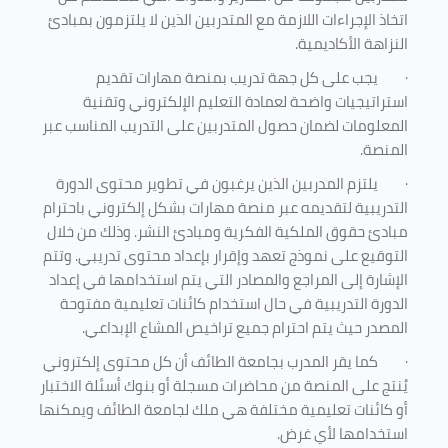
اتخاذ الإجراءات اللازمة مع المتدربين الذين لا يلتزمون بمبادئ
النزاهة الأكاديمية.
·
يجب على كل جهة تدريب بمنصة مهارات تقديم
استراتيجيات واضحة لعمادة التعليم الإلكتروني وتقنية
المعلومات لضمان حصول المتدربين على التدريب المناسب عبر
المنصة.
·
يلتزم المدربين الذين يرغبون في تطوير محتوى الدورة
التدريبية لتقديمه عبر منصة مهارات بشكل إلكتروني باحترام
مبادئ حقوق الملكية الفكرية ومبادئ النشر. وذلك من خلال
التوقيع على نموذج تعهد وإقرار بإعداد محتوى تدريبي. وتتم
الإشارة إلى المراجع والمصادر التي يتم استخدامها في إعداد
الدورة التدريبية في حال استخدام كائنات تعليمية مفتوحة
المصدر حيث يتم احترام جميع تراخيص المشاع الإبداعي.
·
كما يقر المدرب بجامعة الطائف أن كل محتوى إلكتروني
يُنتج على المنصة من محاضرات مسجلة أو بنوك أسئلة الاختبار
أو كائنات تعليمية مختلفة هي ملك لجامعة الطائف ويمكنها
استخدامها لأي غرض
.