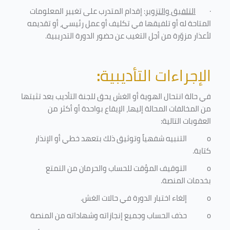
·
التلفيق والتزوير
: إقدام المتدرب على تغيير المعلومات
المتاحة له أو تلفيقها في تكليف أو عمل رئيسي، أو تقديمه
لأعذار مزوّرة من أجل التغيب عن حضور الدورة التدريبية
.
الإجراءات التأديبية
:
في حالة انتحال الهوية أو الغش يحق للجنة التأديب بعد تثبتها
من المخالفات المحالة إليها، الإيقاع بواحدة أو أكثر من
العقوبات التالية:
o
التنبيه شفهياً وتوثيق ذلك بتعهد خطي أو الإنذار
كتابة.
o
التوقيف المؤقت للحساب والحرمان من التمتع
بخدمات المنصة
.
o
إلغاء اختبار الدورة في حالات الغش.
o
حذف الحساب وجميع إنجازاته وشهاداته من المنصة