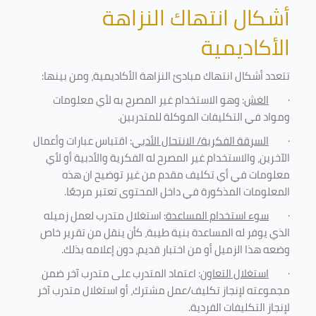
أشكال انتهاك النزاهة
الأكاديمية
تتعدد أشكال انتهاك مبادئ النزاهة الأكاديمية، ومن بينها
:
·
الغش
: وهو الاستخدام غير المصرح به لأي معلومات
ومواد في التكليفات
الموكلة للمتدربين
.
·
السرقة الفكرية/ الانتحال الأدبي
: اقتباس عبارات وأعمال
الآخرين، والاستخدام غير المصرح له الفكرية والأدبية أو لأي
معلومات في أي تكليف مقدم من غير توضيح ان هذه
المعلومات المذكورة في داخل المحتوى تعتبر مرجعًا
.
·
سوء استخدام المساعدة
: استغلال متدرب لعمل زميله
الذي يوفر له المساعدة بنية طيبة، كأن ينقل من تقرير خاص
وضعه هذا الزميل أو من اختبار قديم، دون إعلامه بذلك
.
·
استغلال التعاون
: اعتماد المتدرب على متدرب آخر ضمن
مجموعته لإنجاز تكليف/عمل مشترك، أو استغلال متدرب آخر
لإنجاز
التكليفات الفردية
.