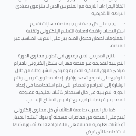
اتخاذ الإجراءات اللازمة مع المتدربين الذين لا يلتزمون بمبادئ
النزاهة الأكاديمية.
·
يجب على كل جهة تدريب بمنصة مهارات تقديم
استراتيجيات واضحة لعمادة التعليم الإلكتروني وتقنية
المعلومات لضمان حصول المتدربين على التدريب المناسب عبر
المنصة.
·
يلتزم المدربين الذين يرغبون في تطوير محتوى الدورة
التدريبية لتقديمه عبر منصة مهارات بشكل إلكتروني باحترام
مبادئ حقوق الملكية الفكرية ومبادئ النشر. وذلك من خلال
التوقيع على نموذج تعهد وإقرار بإعداد محتوى تدريبي. وتتم
الإشارة إلى المراجع والمصادر التي يتم استخدامها في إعداد
الدورة التدريبية في حال استخدام كائنات تعليمية مفتوحة
المصدر حيث يتم احترام جميع تراخيص المشاع الإبداعي.
·
كما يقر المدرب بجامعة الطائف أن كل محتوى إلكتروني
يُنتج على المنصة من محاضرات مسجلة أو بنوك أسئلة الاختبار
أو كائنات تعليمية مختلفة هي ملك لجامعة الطائف ويمكنها
استخدامها لأي غرض
.