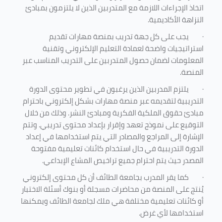
اتخاذ الإجراءات اللازمة مع المتدربين الذين لا يلتزمون بمبادئ
النزاهة الأكاديمية.
·
يجب على كل جهة تدريب بمنصة مهارات تقديم
استراتيجيات واضحة لعمادة التعليم الإلكتروني وتقنية
المعلومات لضمان حصول المتدربين على التدريب المناسب عبر
المنصة.
·
يلتزم المدربين الذين يرغبون في تطوير محتوى الدورة
التدريبية لتقديمه عبر منصة مهارات بشكل إلكتروني باحترام
مبادئ حقوق الملكية الفكرية ومبادئ النشر. وذلك من خلال
التوقيع على نموذج تعهد وإقرار بإعداد محتوى تدريبي. وتتم
الإشارة إلى المراجع والمصادر التي يتم استخدامها في إعداد
الدورة التدريبية في حال استخدام كائنات تعليمية مفتوحة
المصدر حيث يتم احترام جميع تراخيص المشاع الإبداعي.
·
كما يقر المدرب بجامعة الطائف أن كل محتوى إلكتروني
يُنتج على المنصة من محاضرات مسجلة أو بنوك أسئلة الاختبار
أو كائنات تعليمية مختلفة هي ملك لجامعة الطائف ويمكنها
استخدامها لأي غرض
.