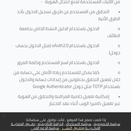
من الآليات المستخدمة لمنع
انتحال الهوية
: -
•
التحقق من المستخدم عن طريق تسجيل الدخول بأحد
الطرق الأتية
o
الدخول باستخدام الدليل النشط الخاص بجامعة
الطائف
o
الدخول باستخدام
oAuth2.0
(مثل الدخول بحساب
جوجل)
o
الدخول باستخدام اسم المستخدم وكلمة المرور
o
كما يمكن للمستخدم زيادة الأمان على حسابه من
خلال تفعيل التحقق بخطوتين من إعدادات حسابه والدخول
باستخدام
TOTP
مثل جوجل
Google Authenticator
•
إمكانية تفعيل خاصية المراقبة والتحقق من الهوية
عبر تفعيل كاميرا الويب أثناء عقد الاختبار
x
إذا تابعت تصفح هذا الموقع ، فأنت توافق على سياساتنا:
سياسة الخصوصية
سياسة الاستخدام
النزاهة الأكاديمية
حقــوق الملكيــة
الفكــريـــة وحقـوق النشـــر
سياسة الدعم الفني
عودة إلى الأعلى