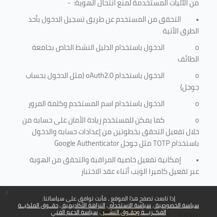
من الآليات المستخدمة لمنع
انتحال الهوية
: -
•
التحقق من المستخدم عن طريق تسجيل الدخول بأحد
الطرق الأتية
o
الدخول باستخدام الدليل النشط الخاص بجامعة
الطائف
o
الدخول باستخدام
oAuth2.0
(مثل الدخول بحساب
جوجل)
o
الدخول باستخدام اسم المستخدم وكلمة المرور
o
كما يمكن للمستخدم زيادة الأمان على حسابه من
خلال تفعيل التحقق بخطوتين من إعدادات حسابه والدخول
باستخدام
TOTP
مثل جوجل
Google Authenticator
•
إمكانية تفعيل خاصية المراقبة والتحقق من الهوية
عبر تفعيل كاميرا الويب أثناء عقد الاختبار
x
إذا تابعت تصفح هذا الموقع ، فأنت توافق على سياساتنا:
سياسة الخصوصية
سياسة الاستخدام
النزاهة الأكاديمية
حقــوق الملكيــة
الفكــريـــة وحقـوق النشـــر
سياسة الدعم الفني
عودة إلى الأعلى