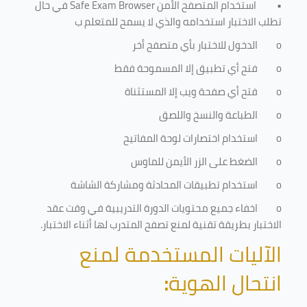
•
استخدام المتصفح الأمن
Safe Exam Browser
في حال
تطلب الاختبار استخدامه والذي لا يسمح للمتعلم ب
o
الدخول للاختبار بأي متصفح أخر
o
فتح أي تطبيق إلا المسموحة فقط
o
فتح أي صفحة ويب إلا المستثناة
o
الطباعة والنسخ واللصق
o
استخدام اختصارات لوحة المفاتيح
o
الضغط على الزر الأيمن للماوس
o
استخدام تطبيقات المحادثة ومشاركة الشاشة
o
اخفاء جميع محتويات الدورة التدريبية في وقت عقد
الاختبار بطريقة تقنية لمنع تصفح المتدرب لها أثناء الاختبار.
الآليات المستخدمة لمنع
انتحال الهوية
: