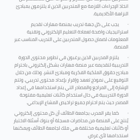
اتخاذ الإجراءات اللازمة مع المتدربين الذين لا يلتزمون بمبادئ
النزاهة الأكاديمية.
·
يجب على كل جهة تدريب بمنصة مهارات تقديم
استراتيجيات واضحة لعمادة التعليم الإلكتروني وتقنية
المعلومات لضمان حصول المتدربين على التدريب المناسب عبر
المنصة.
·
يلتزم المدربين الذين يرغبون في تطوير محتوى الدورة
التدريبية لتقديمه عبر منصة مهارات بشكل إلكتروني باحترام
مبادئ حقوق الملكية الفكرية ومبادئ النشر. وذلك من خلال
التوقيع على نموذج تعهد وإقرار بإعداد محتوى تدريبي. وتتم
الإشارة إلى المراجع والمصادر التي يتم استخدامها في إعداد
الدورة التدريبية في حال استخدام كائنات تعليمية مفتوحة
المصدر حيث يتم احترام جميع تراخيص المشاع الإبداعي.
·
كما يقر المدرب بجامعة الطائف أن كل محتوى إلكتروني
يُنتج على المنصة من محاضرات مسجلة أو بنوك أسئلة الاختبار
أو كائنات تعليمية مختلفة هي ملك لجامعة الطائف ويمكنها
استخدامها لأي غرض
.