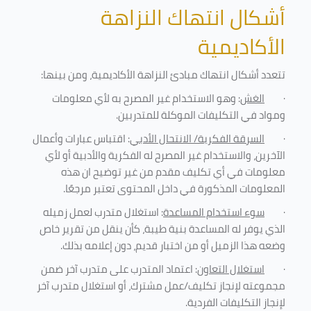
أشكال انتهاك النزاهة
الأكاديمية
تتعدد أشكال انتهاك مبادئ النزاهة الأكاديمية، ومن بينها
:
·
الغش
: وهو الاستخدام غير المصرح به لأي معلومات
ومواد في التكليفات
الموكلة للمتدربين
.
·
السرقة الفكرية/ الانتحال الأدبي
: اقتباس عبارات وأعمال
الآخرين، والاستخدام غير المصرح له الفكرية والأدبية أو لأي
معلومات في أي تكليف مقدم من غير توضيح ان هذه
المعلومات المذكورة في داخل المحتوى تعتبر مرجعًا
.
·
سوء استخدام المساعدة
: استغلال متدرب لعمل زميله
الذي يوفر له المساعدة بنية طيبة، كأن ينقل من تقرير خاص
وضعه هذا الزميل أو من اختبار قديم، دون إعلامه بذلك
.
·
استغلال التعاون
: اعتماد المتدرب على متدرب آخر ضمن
مجموعته لإنجاز تكليف/عمل مشترك، أو استغلال متدرب آخر
لإنجاز
التكليفات الفردية
.