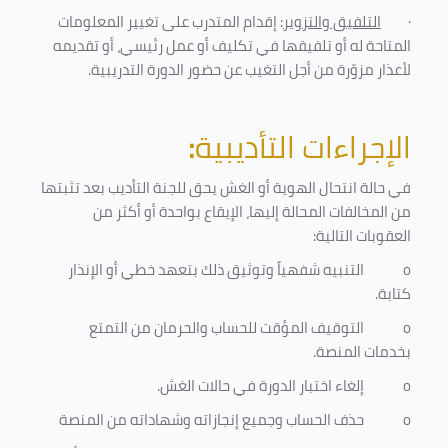
·
التلفيق والتزوير
: إقدام المتدرب على تغيير المعلومات
المتاحة له أو تلفيقها في تكليف أو عمل رئيسي، أو تقديمه
لأعذار مزوّرة من أجل التغيب عن حضور الدورة التدريبية
.
الإجراءات التأديبية
:
في حالة انتحال الهوية أو الغش يحق للجنة التأديب بعد تثبتها
من المخالفات المحالة إليها، الإيقاع بواحدة أو أكثر من
العقوبات التالية:
o
التنبيه شفهياً وتوثيق ذلك بتعهد خطي أو الإنذار
كتابة.
o
التوقيف المؤقت للحساب والحرمان من التمتع
بخدمات المنصة
.
o
إلغاء اختبار الدورة في حالات الغش.
o
حذف الحساب وجميع إنجازاته وشهاداته من المنصة