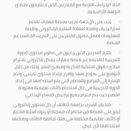
اتخاذ الإجراءات اللازمة مع المتدربين الذين لا يلتزمون بمبادئ
النزاهة الأكاديمية.
·
يجب على كل جهة تدريب بمنصة مهارات تقديم
استراتيجيات واضحة لعمادة التعليم الإلكتروني وتقنية
المعلومات لضمان حصول المتدربين على التدريب المناسب عبر
المنصة.
·
يلتزم المدربين الذين يرغبون في تطوير محتوى الدورة
التدريبية لتقديمه عبر منصة مهارات بشكل إلكتروني باحترام
مبادئ حقوق الملكية الفكرية ومبادئ النشر. وذلك من خلال
التوقيع على نموذج تعهد وإقرار بإعداد محتوى تدريبي. وتتم
الإشارة إلى المراجع والمصادر التي يتم استخدامها في إعداد
الدورة التدريبية في حال استخدام كائنات تعليمية مفتوحة
المصدر حيث يتم احترام جميع تراخيص المشاع الإبداعي.
·
كما يقر المدرب بجامعة الطائف أن كل محتوى إلكتروني
يُنتج على المنصة من محاضرات مسجلة أو بنوك أسئلة الاختبار
أو كائنات تعليمية مختلفة هي ملك لجامعة الطائف ويمكنها
استخدامها لأي غرض
.