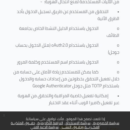
من الآليات المستخدمة لمنع
انتحال الهوية
: -
•
التحقق من المستخدم عن طريق تسجيل الدخول بأحد
الطرق الأتية
o
الدخول باستخدام الدليل النشط الخاص بجامعة
الطائف
o
الدخول باستخدام
oAuth2.0
(مثل الدخول بحساب
جوجل)
o
الدخول باستخدام اسم المستخدم وكلمة المرور
o
كما يمكن للمستخدم زيادة الأمان على حسابه من
خلال تفعيل التحقق بخطوتين من إعدادات حسابه والدخول
باستخدام
TOTP
مثل جوجل
Google Authenticator
•
إمكانية تفعيل خاصية المراقبة والتحقق من الهوية
عبر تفعيل كاميرا الويب أثناء عقد الاختبار
x
إذا تابعت تصفح هذا الموقع ، فأنت توافق على سياساتنا:
سياسة الخصوصية
سياسة الاستخدام
النزاهة الأكاديمية
حقــوق الملكيــة
الفكــريـــة وحقـوق النشـــر
سياسة الدعم الفني
عودة إلى الأعلى