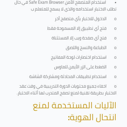
•
استخدام المتصفح الأمن
Safe Exam Browser
في حال
تطلب الاختبار استخدامه والذي لا يسمح للمتعلم ب
o
الدخول للاختبار بأي متصفح أخر
o
فتح أي تطبيق إلا المسموحة فقط
o
فتح أي صفحة ويب إلا المستثناة
o
الطباعة والنسخ واللصق
o
استخدام اختصارات لوحة المفاتيح
o
الضغط على الزر الأيمن للماوس
o
استخدام تطبيقات المحادثة ومشاركة الشاشة
o
اخفاء جميع محتويات الدورة التدريبية في وقت عقد
الاختبار بطريقة تقنية لمنع تصفح المتدرب لها أثناء الاختبار.
الآليات المستخدمة لمنع
انتحال الهوية
: