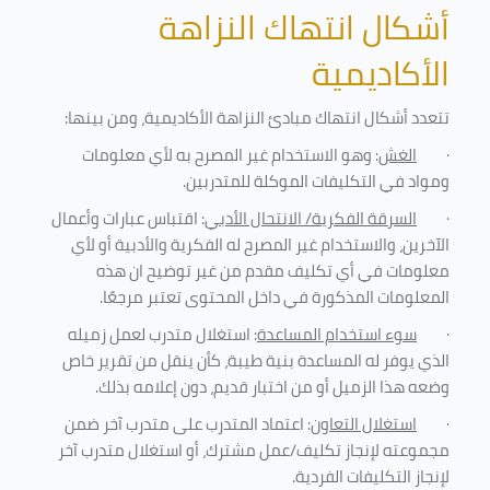
أشكال انتهاك النزاهة
الأكاديمية
تتعدد أشكال انتهاك مبادئ النزاهة الأكاديمية، ومن بينها
:
·
الغش
: وهو الاستخدام غير المصرح به لأي معلومات
ومواد في التكليفات
الموكلة للمتدربين
.
·
السرقة الفكرية/ الانتحال الأدبي
: اقتباس عبارات وأعمال
الآخرين، والاستخدام غير المصرح له الفكرية والأدبية أو لأي
معلومات في أي تكليف مقدم من غير توضيح ان هذه
المعلومات المذكورة في داخل المحتوى تعتبر مرجعًا
.
·
سوء استخدام المساعدة
: استغلال متدرب لعمل زميله
الذي يوفر له المساعدة بنية طيبة، كأن ينقل من تقرير خاص
وضعه هذا الزميل أو من اختبار قديم، دون إعلامه بذلك
.
·
استغلال التعاون
: اعتماد المتدرب على متدرب آخر ضمن
مجموعته لإنجاز تكليف/عمل مشترك، أو استغلال متدرب آخر
لإنجاز
التكليفات الفردية
.