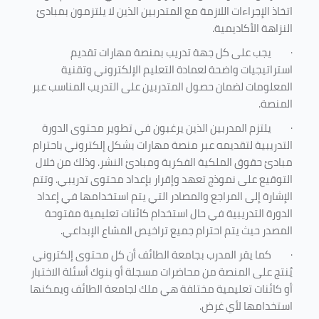
اتخاذ الإجراءات اللازمة مع المتدربين الذين لا يلتزمون بمبادئ
النزاهة الأكاديمية.
·
يجب على كل جهة تدريب بمنصة مهارات تقديم
استراتيجيات واضحة لعمادة التعليم الإلكتروني وتقنية
المعلومات لضمان حصول المتدربين على التدريب المناسب عبر
المنصة.
·
يلتزم المدربين الذين يرغبون في تطوير محتوى الدورة
التدريبية لتقديمه عبر منصة مهارات بشكل إلكتروني باحترام
مبادئ حقوق الملكية الفكرية ومبادئ النشر. وذلك من خلال
التوقيع على نموذج تعهد وإقرار بإعداد محتوى تدريبي. وتتم
الإشارة إلى المراجع والمصادر التي يتم استخدامها في إعداد
الدورة التدريبية في حال استخدام كائنات تعليمية مفتوحة
المصدر حيث يتم احترام جميع تراخيص المشاع الإبداعي.
·
كما يقر المدرب بجامعة الطائف أن كل محتوى إلكتروني
يُنتج على المنصة من محاضرات مسجلة أو بنوك أسئلة الاختبار
أو كائنات تعليمية مختلفة هي ملك لجامعة الطائف ويمكنها
استخدامها لأي غرض
.