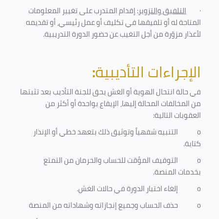
·
التلفيق والتزوير
: إقدام المتدرب على تغيير المعلومات
المتاحة له أو تلفيقها في تكليف أو عمل رئيسي، أو تقديمه
لأعذار مزوّرة من أجل التغيب عن حضور الدورة التدريبية
.
الإجراءات التأديبية
:
في حالة انتحال الهوية أو الغش يحق للجنة التأديب بعد تثبتها
من المخالفات المحالة إليها، الإيقاع بواحدة أو أكثر من
العقوبات التالية:
o
التنبيه شفهياً وتوثيق ذلك بتعهد خطي أو الإنذار
كتابة.
o
التوقيف المؤقت للحساب والحرمان من التمتع
بخدمات المنصة
.
o
إلغاء اختبار الدورة في حالات الغش.
o
حذف الحساب وجميع إنجازاته وشهاداته من المنصة