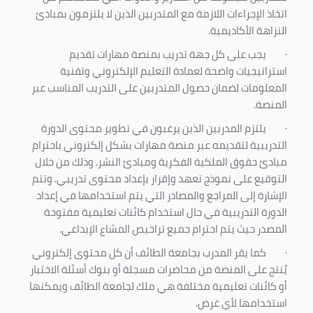
اتخاذ الإجراءات اللازمة مع المتدربين الذين لا يلتزمون بمبادئ
النزاهة الأكاديمية.
·
يجب على كل جهة تدريب بمنصة مهارات تقديم
استراتيجيات واضحة لعمادة التعليم الإلكتروني وتقنية
المعلومات لضمان حصول المتدربين على التدريب المناسب عبر
المنصة.
·
يلتزم المدربين الذين يرغبون في تطوير محتوى الدورة
التدريبية لتقديمه عبر منصة مهارات بشكل إلكتروني باحترام
مبادئ حقوق الملكية الفكرية ومبادئ النشر. وذلك من خلال
التوقيع على نموذج تعهد وإقرار بإعداد محتوى تدريبي. وتتم
الإشارة إلى المراجع والمصادر التي يتم استخدامها في إعداد
الدورة التدريبية في حال استخدام كائنات تعليمية مفتوحة
المصدر حيث يتم احترام جميع تراخيص المشاع الإبداعي.
·
كما يقر المدرب بجامعة الطائف أن كل محتوى إلكتروني
يُنتج على المنصة من محاضرات مسجلة أو بنوك أسئلة الاختبار
أو كائنات تعليمية مختلفة هي ملك لجامعة الطائف ويمكنها
استخدامها لأي غرض
.